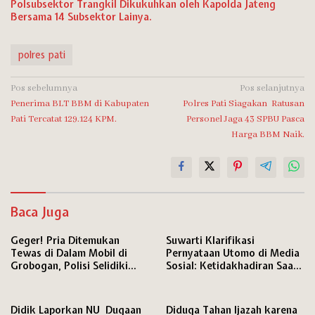
Polsubsektor Trangkil Dikukuhkan oleh Kapolda Jateng
Bersama 14 Subsektor Lainya.
polres pati
Navigasi
Pos sebelumnya
Pos selanjutnya
Penerima BLT BBM di Kabupaten
Polres Pati Siagakan Ratusan
pos
Pati Tercatat 129.124 KPM.
Personel Jaga 43 SPBU Pasca
Harga BBM Naik.
Baca Juga
Geger! Pria Ditemukan
Suwarti Klarifikasi
Tewas di Dalam Mobil di
Pernyataan Utomo di Media
Grobogan, Polisi Selidiki
Sosial: Ketidakhadiran Saat
Penyebab Kematian
Konfrontasi Bukan karena
Mangkir
Didik Laporkan NU Dugaan
Diduga Tahan Ijazah karena