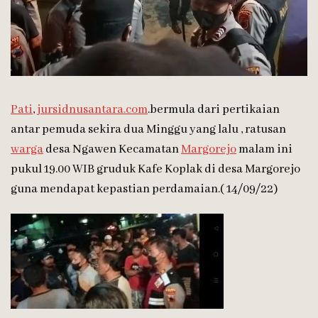
Pati
,
jursidnusantara.com
.bermula dari pertikaian
antar pemuda sekira dua Minggu yang lalu , ratusan
warga
desa Ngawen Kecamatan
Margorejo
malam ini
pukul 19.00 WIB gruduk Kafe Koplak di desa Margorejo
guna mendapat kepastian perdamaian.( 14/09/22)