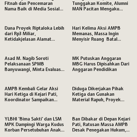
Fitnah dan Pencemaran
Tunggakan Komite, Alumni
Nama Baik di Media Sosial
MAN Pacitan Mengaku
ke Polresta Pati
Terhambat Daftar Kuliah
Dana Proyek Riptaloka Lebih
Hari Kelima Aksi AMPB
dari Rp3 Miliar,
Memanas, Massa Ingin
Ketidakjelasan Alamat
Menyisir Ruang Batal
Penyedia Jadi Sorotan
karena Persoalan HP
Asad M. Nagib Soroti
MK Putuskan Anggaran
Pelaksanaan SPMB
MBG Harus Dipisahkan Dari
Banyuwangi, Minta Evaluasi
Anggaran Pendidikan
Jabatan PLT dan Jamin Hak
Pendidikan Siswa
AMPB Kembali Gelar Aksi
Diduga Dikerjakan Pihak
Hari Ketiga di Kejari Pati,
Ketiga dan Gunakan
Koordinator Sampaikan
Material Rapuh, Proyek
Tuntutan Keras soal
Irigasi Rp195 Juta di Brebes
Penanganan Kasus Korupsi
Dituntut Diaudit
YLBHI ‘Bima Sakti’ dan LSM
Ban Dibakar di Depan Kejari
MPK Dampingi Warga Kudus
Pati, Ratusan Massa AMPB
Korban Persetubuhan Anak
Desak Penegakan Hukum,
Dibawah Umur
Ancam Lanjutkan Aksi Lima