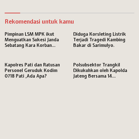
Hari
Rekomendasi untuk kamu
Pimpinan LSM MPK ikut
Diduga Korsleting Listrik
Menguatkan Sukesi Janda
Terjadi Tragedi Kambing
Sebatang Kara Korban
Bakar di Sarimulyo.
Dugaan Penipuan.
Kapolres Pati dan Ratusan
Polsubsektor Trangkil
Personel Geruduk Kodim
Dikukuhkan oleh Kapolda
0718 Pati ,Ada Apa?
Jateng Bersama 14
Subsektor Lainya.