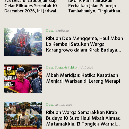
223 Desa di Grobogan Siap
DPUTR Pati Tuntaskan
Gelar Pilkades Serentak 10
Perbaikan Jalan Pulorejo–
Desember 2026, Ini Jadwal
Tambahmulyo, Tingkatkan
Lengkap Tahapannya
Konektivitas Winong–
Jakenan
Desa
6 Juli 2026
Ribuan Doa Menggema, Haul Mbah
Lo Kembali Satukan Warga
Karangrowo dalam Kirab Budaya
yang Penuh Makna
Desa
,
Sosial & Politik
4 Juli 2026
Mbah Maridjan: Ketika Kesetiaan
Menjadi Warisan di Lereng Merapi
Desa
26 Juni 2026
Ribuan Warga Semarakkan Kirab
Budaya 10 Suro Haul Mbah Ahmad
Mutamakkin, 13 Tonglek Warnai