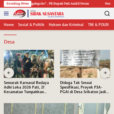
Langsung
mpak Ngalegoko” , Plt Bupati Pati Ambil Peran
Breaking News
Semarak Karnaval
ke
konten
Home
Sosial & Politik
Hukum dan Kriminal
TNI & POLRI
Desa
Semarak Karnaval Budaya
Diduga Tak Sesuai
Adhi Loka 2026 Pati, 21
Spesifikasi, Proyek P3A-
Kecamatan Tumpahkan
PGAI di Desa Srikaton Jadi
Kreativitas di Tengah Ribuan
Sorotan Warga
Penonton