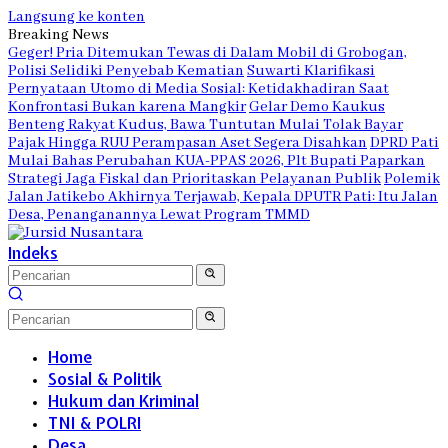
Langsung ke konten
Breaking News
Geger! Pria Ditemukan Tewas di Dalam Mobil di Grobogan,
Polisi Selidiki Penyebab Kematian
Suwarti Klarifikasi
Pernyataan Utomo di Media Sosial: Ketidakhadiran Saat
Konfrontasi Bukan karena Mangkir
Gelar Demo Kaukus
Benteng Rakyat Kudus, Bawa Tuntutan Mulai Tolak Bayar
Pajak Hingga RUU Perampasan Aset Segera Disahkan
DPRD Pati
Mulai Bahas Perubahan KUA-PPAS 2026, Plt Bupati Paparkan
Strategi Jaga Fiskal dan Prioritaskan Pelayanan Publik
Polemik
Jalan Jatikebo Akhirnya Terjawab, Kepala DPUTR Pati: Itu Jalan
Desa, Penanganannya Lewat Program TMMD
Indeks
Home
Sosial & Politik
Hukum dan Kriminal
TNI & POLRI
Desa