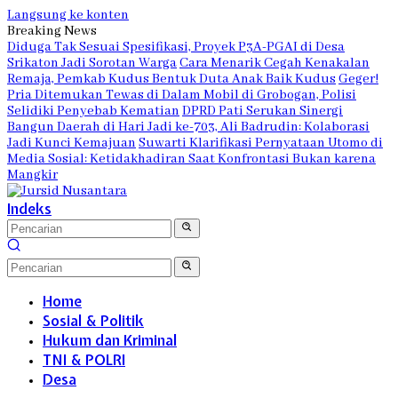
Langsung ke konten
Breaking News
Diduga Tak Sesuai Spesifikasi, Proyek P3A-PGAI di Desa
Srikaton Jadi Sorotan Warga
Cara Menarik Cegah Kenakalan
Remaja, Pemkab Kudus Bentuk Duta Anak Baik Kudus
Geger!
Pria Ditemukan Tewas di Dalam Mobil di Grobogan, Polisi
Selidiki Penyebab Kematian
DPRD Pati Serukan Sinergi
Bangun Daerah di Hari Jadi ke-703, Ali Badrudin: Kolaborasi
Jadi Kunci Kemajuan
Suwarti Klarifikasi Pernyataan Utomo di
Media Sosial: Ketidakhadiran Saat Konfrontasi Bukan karena
Mangkir
Indeks
Home
Sosial & Politik
Hukum dan Kriminal
TNI & POLRI
Desa