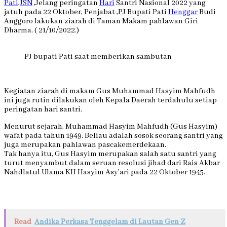
Pati
,
JSN
,Jelang peringatan
Hari
Santri Nasional 2022 yang
jatuh pada 22 Oktober, Penjabat ,PJ Bupati Pati
Henggar
Budi
Anggoro lakukan ziarah di Taman Makam pahlawan Giri
Dharma. ( 21/10/2022.)
PJ bupati Pati saat memberikan sambutan
Kegiatan ziarah di makam Gus Muhammad Hasyim Mahfudh
ini juga rutin dilakukan oleh Kepala Daerah terdahulu setiap
peringatan hari santri.
Menurut sejarah, Muhammad Hasyim Mahfudh (Gus Hasyim)
wafat pada tahun 1949. Beliau adalah sosok seorang santri yang
juga merupakan pahlawan pascakemerdekaan.
Tak hanya itu, Gus Hasyim merupakan salah satu santri yang
turut menyambut dalam seruan resolusi jihad dari Rais Akbar
Nahdlatul Ulama KH Hasyim Asy’ari pada 22 Oktober 1945.
Read
Andika Perkasa Tenggelam di Lautan Gen Z