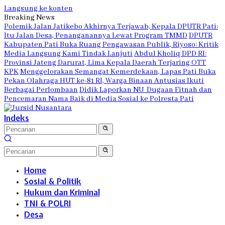
Langsung ke konten
Breaking News
Polemik Jalan Jatikebo Akhirnya Terjawab, Kepala DPUTR Pati:
Itu Jalan Desa, Penanganannya Lewat Program TMMD
DPUTR
Kabupaten Pati Buka Ruang Pengawasan Publik, Riyoso: Kritik
Media Langsung Kami Tindak Lanjuti
Abdul Kholiq DPD RI:
Provinsi Jateng Darurat, Lima Kepala Daerah Terjaring OTT
KPK
Menggelorakan Semangat Kemerdekaan, Lapas Pati Buka
Pekan Olahraga HUT ke-81 RI, Warga Binaan Antusias Ikuti
Berbagai Perlombaan
Didik Laporkan NU Dugaan Fitnah dan
Pencemaran Nama Baik di Media Sosial ke Polresta Pati
Indeks
Home
Sosial & Politik
Hukum dan Kriminal
TNI & POLRI
Desa