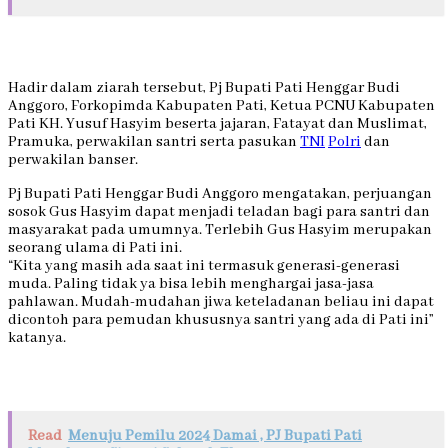
Hadir dalam ziarah tersebut, Pj Bupati Pati Henggar Budi
Anggoro, Forkopimda Kabupaten Pati, Ketua PCNU Kabupaten
Pati KH. Yusuf Hasyim beserta jajaran, Fatayat dan Muslimat,
Pramuka, perwakilan santri serta pasukan
TNI
Polri
dan
perwakilan banser.
Pj Bupati Pati Henggar Budi Anggoro mengatakan, perjuangan
sosok Gus Hasyim dapat menjadi teladan bagi para santri dan
masyarakat pada umumnya. Terlebih Gus Hasyim merupakan
seorang ulama di Pati ini.
“Kita yang masih ada saat ini termasuk generasi-generasi
muda. Paling tidak ya bisa lebih menghargai jasa-jasa
pahlawan. Mudah-mudahan jiwa keteladanan beliau ini dapat
dicontoh para pemudan khususnya santri yang ada di Pati ini”
katanya.
Read
Menuju Pemilu 2024 Damai , PJ Bupati Pati