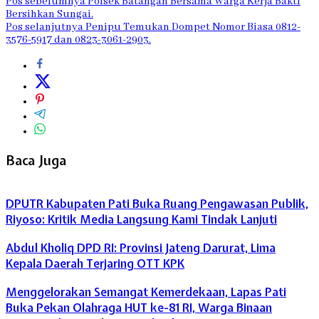
Pos sebelumnya
Polsek Batangan Bersama Warga Kerja Bakti
Bersihkan Sungai.
Pos selanjutnya
Penipu Temukan Dompet Nomor Biasa 0812-
3576-5917 dan 0823-3061-2903.
Baca Juga
DPUTR Kabupaten Pati Buka Ruang Pengawasan Publik,
Riyoso: Kritik Media Langsung Kami Tindak Lanjuti
Abdul Kholiq DPD RI: Provinsi Jateng Darurat, Lima
Kepala Daerah Terjaring OTT KPK
Menggelorakan Semangat Kemerdekaan, Lapas Pati
Buka Pekan Olahraga HUT ke-81 RI, Warga Binaan