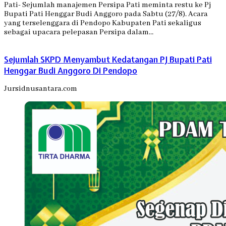
Pati- Sejumlah manajemen Persipa Pati meminta restu ke Pj
Bupati Pati Henggar Budi Anggoro pada Sabtu (27/8). Acara
yang terselenggara di Pendopo Kabupaten Pati sekaligus
sebagai upacara pelepasan Persipa dalam…
Sejumlah SKPD Menyambut Kedatangan PJ Bupati Pati
Henggar Budi Anggoro Di Pendopo
Jursidnusantara.com