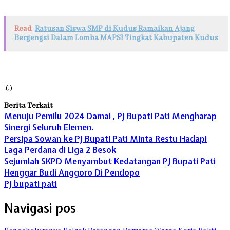
Read
Ratusan Siswa SMP di Kudus Ramaikan Ajang
Bergengsi Dalam Lomba MAPSI Tingkat Kabupaten Kudus
.(,)
Berita Terkait
Menuju Pemilu 2024 Damai , PJ Bupati Pati Mengharap
Sinergi Seluruh Elemen.
Persipa Sowan ke PJ Bupati Pati Minta Restu Hadapi
Laga Perdana di Liga 2 Besok
Sejumlah SKPD Menyambut Kedatangan PJ Bupati Pati
Henggar Budi Anggoro Di Pendopo
PJ bupati pati
Navigasi pos