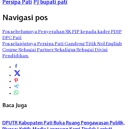
Persipa Pati
PJ bupati pati
Navigasi pos
Pos sebelumnya
Penyerahan SK PIP kepada kader PDIP
DPC Pati
Pos selanjutnya
Persipa Pati Gandeng Titik Nol English
Course Sebagai Partner Sekaligus Sebagai Divisi
Pendidikan.
Baca Juga
DPUTR Kabupaten Pati Buka Ruang Pengawasan Publik,
Riyoso: Kritik Media Langsung Kami Tindak Lanjuti