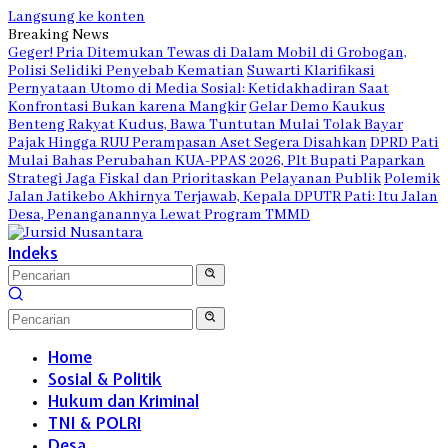
Langsung ke konten
Breaking News
Geger! Pria Ditemukan Tewas di Dalam Mobil di Grobogan,
Polisi Selidiki Penyebab Kematian
Suwarti Klarifikasi
Pernyataan Utomo di Media Sosial: Ketidakhadiran Saat
Konfrontasi Bukan karena Mangkir
Gelar Demo Kaukus
Benteng Rakyat Kudus, Bawa Tuntutan Mulai Tolak Bayar
Pajak Hingga RUU Perampasan Aset Segera Disahkan
DPRD Pati
Mulai Bahas Perubahan KUA-PPAS 2026, Plt Bupati Paparkan
Strategi Jaga Fiskal dan Prioritaskan Pelayanan Publik
Polemik
Jalan Jatikebo Akhirnya Terjawab, Kepala DPUTR Pati: Itu Jalan
Desa, Penanganannya Lewat Program TMMD
Indeks
Home
Sosial & Politik
Hukum dan Kriminal
TNI & POLRI
Desa