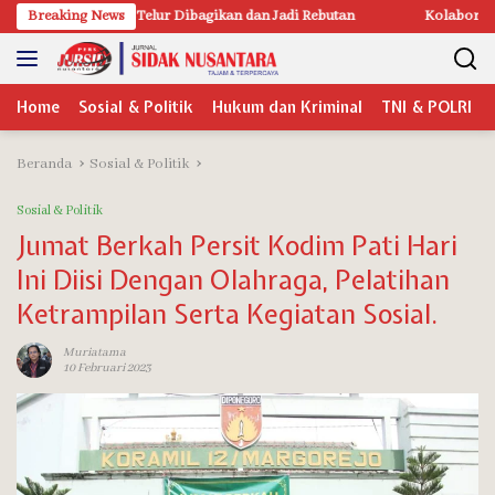
Langsung
ur Dibagikan dan Jadi Rebutan
Breaking News
Kolaborasi KKN UIN Sunan Kudus D
ke
konten
Home
Sosial & Politik
Hukum dan Kriminal
TNI & POLRI
Beranda
Sosial & Politik
Sosial & Politik
Jumat Berkah Persit Kodim Pati Hari
Ini Diisi Dengan Olahraga, Pelatihan
Ketrampilan Serta Kegiatan Sosial.
Muriatama
10 Februari 2023