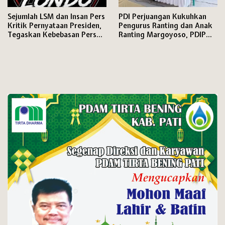
Sejumlah LSM dan Insan Pers
PDI Perjuangan Kukuhkan
Kritik Pernyataan Presiden,
Pengurus Ranting dan Anak
Tegaskan Kebebasan Pers
Ranting Margoyoso, PDIP
dan Hak Menyampaikan
Pati Matangkan Mesin Partai
Pendapat Dijamin Konstitusi
hingga Tingkat RW