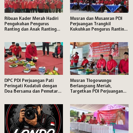
Ribuan Kader Merah Hadiri
Musran dan Musanran PDI
Pengukuhan Pengurus
Perjuangan Trangkil
Ranting dan Anak Ranting
Kukuhkan Pengurus Ranting
PDI Perjuangan Kecamatan
dan Anak Ranting,
Pati
DPC PDI Perjuangan Pati
Musran Tlogowungu
Peringati Kudatuli dengan
Berlangsung Meriah,
Doa Bersama dan Pemutaran
Targetkan PDI Perjuangan
Film Dokumenter
Semakin Solid Hadapi Pemilu
2029