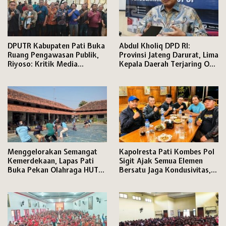
DPUTR Kabupaten Pati Buka
Abdul Kholiq DPD RI:
Ruang Pengawasan Publik,
Provinsi Jateng Darurat, Lima
Riyoso: Kritik Media
Kepala Daerah Terjaring OTT
Langsung Kami Tindak
KPK
Lanjuti
Menggelorakan Semangat
Kapolresta Pati Kombes Pol
Kemerdekaan, Lapas Pati
Sigit Ajak Semua Elemen
Buka Pekan Olahraga HUT
Bersatu Jaga Kondusivitas,
ke-81 RI, Warga Binaan
Media Disiapkan Ruang
Antusias Ikuti Berbagai
Khusus di Mapolresta
Perlombaan