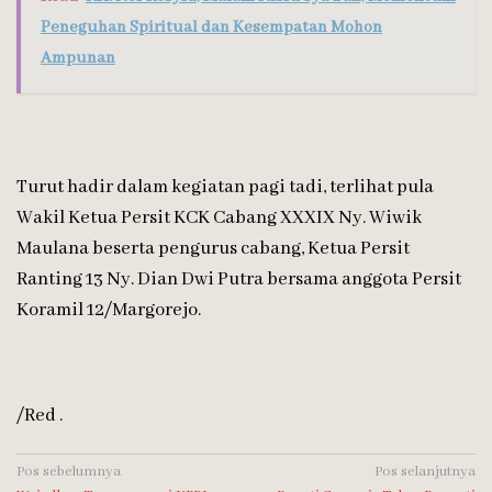
Peneguhan Spiritual dan Kesempatan Mohon
Ampunan
Turut hadir dalam kegiatan pagi tadi, terlihat pula
Wakil Ketua Persit KCK Cabang XXXIX Ny. Wiwik
Maulana beserta pengurus cabang, Ketua Persit
Ranting 13 Ny. Dian Dwi Putra bersama anggota Persit
Koramil 12/Margorejo.
/Red .
Navigasi
Pos sebelumnya
Pos selanjutnya