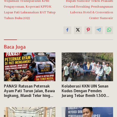
Wujudkan Transparansi KPRI
Bupati Samosir Teken Prasasti
pos
Pengayoman, Koperasi KPPDK
Ground Breaking Pembangunan
Lapas Pati Laksanakan RAT Tutup
Labersa Hotel & Convention
Tahun Buku 2022
Center Samosir
Baca Juga
PANAS! Ratusan Peternak
Kolaborasi KKN UIN Sunan
Ayam Pati Turun Jalan, Bawa
Kudus Dengan Pemdes
Ingkung, Mandi Telur hingga
Jurang Tebar Benih 1.500
Ayam-Telur Dibagikan dan
Ikan Nila Pelestarian
Jadi Rebutan
Ekosistem Perairan