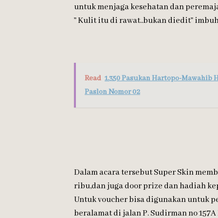
untuk menjaga kesehatan dan peremaja
” Kulit itu di rawat..bukan diedit” imbu
Read
1.350 Pasukan Hartopo-Mawahib Ha
Paslon Nomor 02
Dalam acara tersebut Super Skin memba
ribu,dan juga door prize dan hadiah k
Untuk voucher bisa digunakan untuk pe
beralamat di jalan P. Sudirman no 157A 