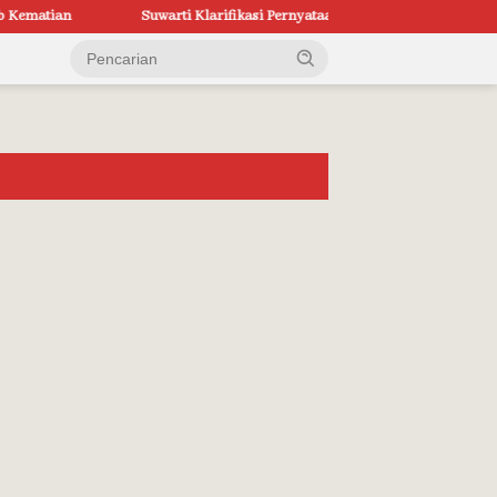
an
Suwarti Klarifikasi Pernyataan Utomo di Media Sosial: Ketida