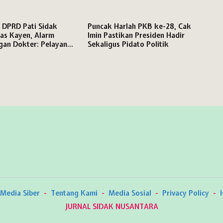
Solid Hadapi Pemilu
Hak Menyampaikan Pendapat
Dijamin Konstitusi
 DPRD Pati Sidak
Puncak Harlah PKB ke-28, Cak
as Kayen, Alarm
Imin Pastikan Presiden Hadir
gan Dokter: Pelayanan
Sekaligus Pidato Politik
m Kewalahan
Media Siber
Tentang Kami
Media Sosial
Privacy Policy
JURNAL SIDAK NUSANTARA