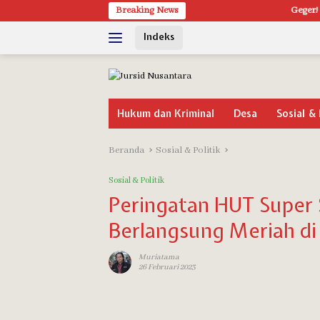
Langsung
Breaking News
Geger! Pria Dit
ke
Indeks
konten
Hukum dan Kriminal
Desa
Sosial & 
Beranda
Sosial & Politik
Sosial & Politik
Peringatan HUT Super S
Berlangsung Meriah di
Muriatama
26 Februari 2023