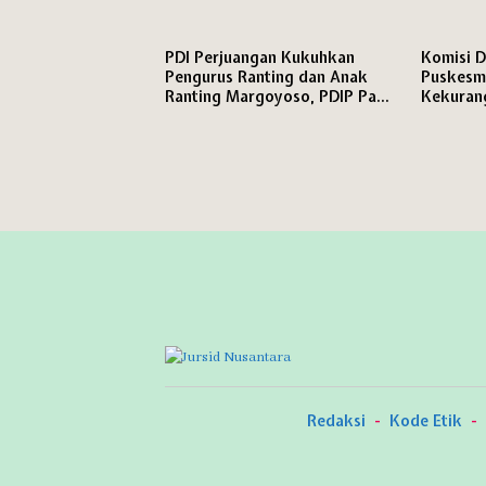
Dokumenter
Semakin 
2029
PDI Perjuangan Kukuhkan
Komisi D
Pengurus Ranting dan Anak
Puskesm
Ranting Margoyoso, PDIP Pati
Kekuran
Matangkan Mesin Partai
Teranca
hingga Tingkat RW
Redaksi
Kode Etik