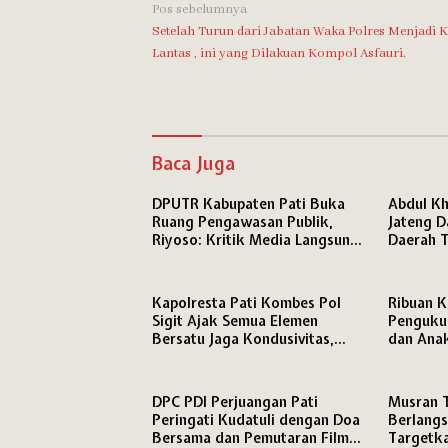
Navigasi
Pos sebelumnya
Setelah Turun dari Jabatan Waka Polres Menjadi K
pos
Lantas , ini yang Dilakuan Kompol Asfauri.
Baca Juga
DPUTR Kabupaten Pati Buka
Abdul Kh
Ruang Pengawasan Publik,
Jateng D
Riyoso: Kritik Media Langsung
Daerah T
Kami Tindak Lanjuti
Kapolresta Pati Kombes Pol
Ribuan K
Sigit Ajak Semua Elemen
Penguku
Bersatu Jaga Kondusivitas,
dan Anak
Media Disiapkan Ruang Khusus
Perjuang
di Mapolresta
DPC PDI Perjuangan Pati
Musran 
Peringati Kudatuli dengan Doa
Berlangs
Bersama dan Pemutaran Film
Targetka