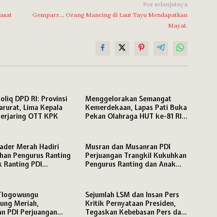
Pos selanjutnya
asat
Gemparr…. Orang Mancing di Laut Tayu Mendapatkan
Mayat.
oliq DPD RI: Provinsi
Menggelorakan Semangat
arurat, Lima Kepala
Kemerdekaan, Lapas Pati Buka
erjaring OTT KPK
Pekan Olahraga HUT ke-81 RI,
Warga Binaan Antusias Ikuti
Berbagai Perlombaan
ader Merah Hadiri
Musran dan Musanran PDI
han Pengurus Ranting
Perjuangan Trangkil Kukuhkan
 Ranting PDI
Pengurus Ranting dan Anak
an Kecamatan Pati
Ranting,
Tlogowungu
Sejumlah LSM dan Insan Pers
ung Meriah,
Kritik Pernyataan Presiden,
n PDI Perjuangan
Tegaskan Kebebasan Pers dan