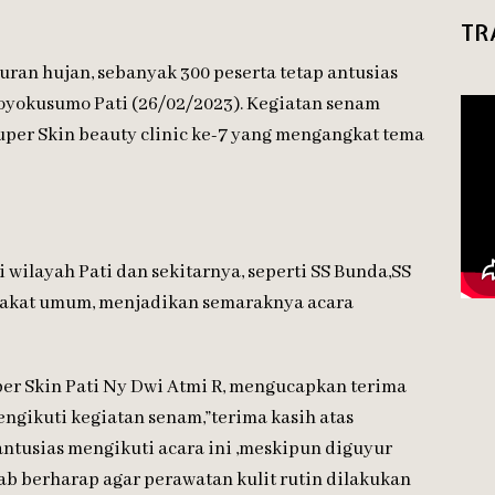
TR
ran hujan, sebanyak 300 peserta tetap antusias
oyokusumo Pati (26/02/2023). Kegiatan senam
per Skin beauty clinic ke-7 yang mengangkat tema
 wilayah Pati dan sekitarnya, seperti SS Bunda,SS
arakat umum, menjadikan semaraknya acara
r Skin Pati Ny Dwi Atmi R, mengucapkan terima
engikuti kegiatan senam,”terima kasih atas
tusias mengikuti acara ini ,meskipun diguyur
ab berharap agar perawatan kulit rutin dilakukan