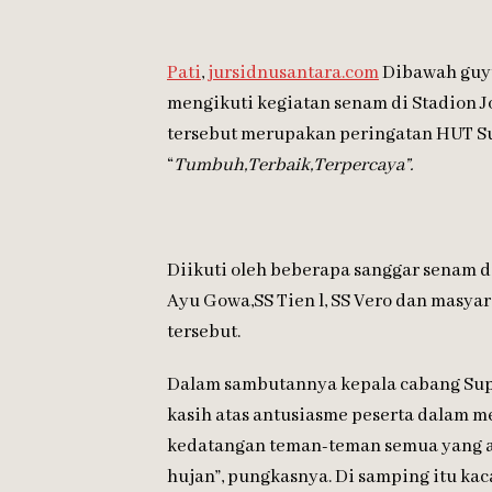
Pati
,
jursidnusantara.com
Dibawah guyu
mengikuti kegiatan senam di Stadion J
tersebut merupakan peringatan HUT Su
“
Tumbuh,Terbaik,Terpercaya”.
Diikuti oleh beberapa sanggar senam di
Ayu Gowa,SS Tien l, SS Vero dan masy
tersebut.
Dalam sambutannya kepala cabang Supe
kasih atas antusiasme peserta dalam m
kedatangan teman-teman semua yang an
hujan”, pungkasnya. Di samping itu kac