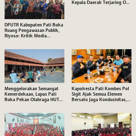
Kepala Daerah Terjaring OTT
KPK
DPUTR Kabupaten Pati Buka
Ruang Pengawasan Publik,
Riyoso: Kritik Media
Langsung Kami Tindak
Lanjuti
Menggelorakan Semangat
Kapolresta Pati Kombes Pol
Kemerdekaan, Lapas Pati
Sigit Ajak Semua Elemen
Buka Pekan Olahraga HUT
Bersatu Jaga Kondusivitas,
ke-81 RI, Warga Binaan
Media Disiapkan Ruang
Antusias Ikuti Berbagai
Khusus di Mapolresta
Perlombaan