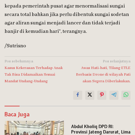
kepada pemerintah pusat agar menormalisasi sungai
secara total bahkan jika perlu dibentuk sungai sodetan
agar aliran sungai menjadi lancer dan tidak terjadi
banjir di kemudian hari”, terangnya.
/Sutrisno
Navigasi
Pos sebelumnya
Pos selanjutnya
Kasus Kekerasan Terhadap Anak
Awas Hati-hati, Tilang ETLE
pos
Tak Bisa Didamaikan Sesuai
Berbasis Drone di wilayah Pati
Mandat Undang-Undang
akan Segera Diberlakukan.
Baca Juga
Abdul Kholiq DPD RI:
Provinsi Jateng Darurat, Lima