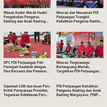
Ribuan Kader Merah Hadiri
Musran dan Musanran PDI
Pengukuhan Pengurus
Perjuangan Trangkil
Ranting dan Anak Ranting
Kukuhkan Pengurus Ranting
PDI Perjuangan Kecamatan
dan Anak Ranting,
Pati
DPC PDI Perjuangan Pati
Musran Tlogowungu
Peringati Kudatuli dengan
Berlangsung Meriah,
Doa Bersama dan Pemutaran
Targetkan PDI Perjuangan
Film Dokumenter
Semakin Solid Hadapi Pemilu
2029
Sejumlah LSM dan Insan Pers
PDI Perjuangan Kukuhkan
Kritik Pernyataan Presiden,
Pengurus Ranting dan Anak
Tegaskan Kebebasan Pers
Ranting Margoyoso, PDIP
dan Hak Menyampaikan
Pati Matangkan Mesin Partai
Pendapat Dijamin Konstitusi
hingga Tingkat RW