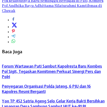
Pos selanjutnya
Baru Seminggu Bertugas di Pati, Kombes
Pol Andhika Bayu Adhittama Silaturahmi Kamtibmas di
Cluwak
Baca Juga
Forum Wartawan Pati Sambut Kapolresta Baru Kombes
Pol Sigit, Tegaskan Komitmen Perkuat Sinergi Pers dan
Polri
Penyegaran Organisasi Polda Jateng, 6 PJU dan 16
Kapolres Resmi Berganti
Yon TP 452 Satria Ageng Selo Gelar Kerja Bakti Bersihkan
Lapangan Desa Sambung Sambut HUT ke-81 RI