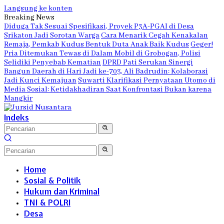
Langsung ke konten
Breaking News
Diduga Tak Sesuai Spesifikasi, Proyek P3A-PGAI di Desa
Srikaton Jadi Sorotan Warga
Cara Menarik Cegah Kenakalan
Remaja, Pemkab Kudus Bentuk Duta Anak Baik Kudus
Geger!
Pria Ditemukan Tewas di Dalam Mobil di Grobogan, Polisi
Selidiki Penyebab Kematian
DPRD Pati Serukan Sinergi
Bangun Daerah di Hari Jadi ke-703, Ali Badrudin: Kolaborasi
Jadi Kunci Kemajuan
Suwarti Klarifikasi Pernyataan Utomo di
Media Sosial: Ketidakhadiran Saat Konfrontasi Bukan karena
Mangkir
Indeks
Home
Sosial & Politik
Hukum dan Kriminal
TNI & POLRI
Desa