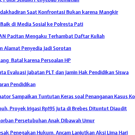
tidakhadiran Saat Konfrontasi Bukan karena Mangkir
ik di Media Sosial ke Polresta Pati
AN Pacitan Mengaku Terhambat Daftar Kuliah
an Alamat Penyedia Jadi Sorotan
ang Batal karena Persoalan HP
a Evaluasi Jabatan PLT dan Jamin Hak Pendidikan Siswa
ran Pendidikan
dinator Sampaikan Tuntutan Keras soal Penanganan Kasus Ko
h, Proyek Irigasi Rp195 Juta di Brebes Dituntut Diaudit
 Korban Persetubuhan Anak Dibawah Umur
Desak Penegakan Hukum, Ancam Lanjutkan Aksi Lima Hari