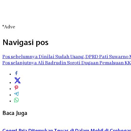
*Adve
Navigasi pos
Pos sebelumnya
Dinilai Sudah Usang, DPRD Pati Suwarno
Pos selanjutnya
Ali Badrudin Soroti Dugaan Pemalsuan KK
Baca Juga
Geger! Pria Ditemukan Tewas di Dalam Mobil di Grobogan,