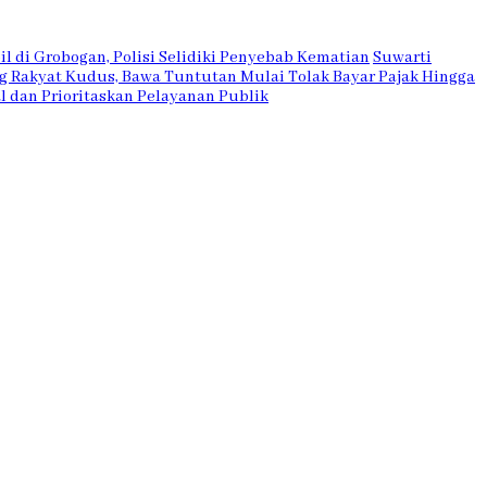
l di Grobogan, Polisi Selidiki Penyebab Kematian
Suwarti
 Rakyat Kudus, Bawa Tuntutan Mulai Tolak Bayar Pajak Hingga
l dan Prioritaskan Pelayanan Publik