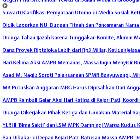
Suwarti Klarifikasi Pernyataan Utomo di Media Sosial: Ke
Didik Laporkan NU Dugaan Fitnah dan Pencemaran Nama Ba
Diduga Tahan Ijazah karena Tunggakan Komite, Alumni M
Dana Proyek Riptaloka Lebih dari Rp3 Miliar, Ketidakjelas
Hari Kelima Aksi AMPB Memanas, Massa Ingin Menyisir Ru
Asad M. Nagib Soroti Pelaksanaan SPMB Banyuwangi, Mint
MK Putuskan Anggaran MBG Harus Dipisahkan Dari Angga
AMPB Kembali Gelar Aksi Hari Ketiga di Kejari Pati, Koor
Diduga Dikerjakan Pihak Ketiga dan Gunakan Material Rapu
YLBHI ‘Bima Sakti’ dan LSM MPK Dampingi Warga Kudus
Ban Dibakar di Depan Kejari Pati, Ratusan Massa AMPB 