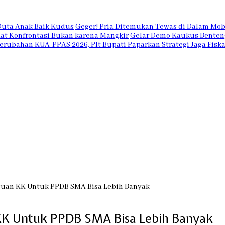
Duta Anak Baik Kudus
Geger! Pria Ditemukan Tewas di Dalam Mobi
Saat Konfrontasi Bukan karena Mangkir
Gelar Demo Kaukus Benteng
erubahan KUA-PPAS 2026, Plt Bupati Paparkan Strategi Jaga Fiska
suan KK Untuk PPDB SMA Bisa Lebih Banyak
KK Untuk PPDB SMA Bisa Lebih Banyak