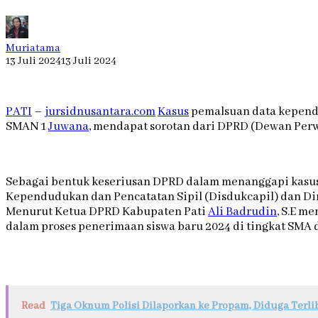
Muriatama
13 Juli 2024
13 Juli 2024
PATI
–
jursidnusantara.com
Kasus
pemalsuan data kependu
SMAN 1
Juwana
, mendapat sorotan dari DPRD (Dewan Perw
Sebagai bentuk keseriusan DPRD dalam menanggapi kasus i
Kependudukan dan Pencatatan Sipil (Disdukcapil) dan Din
Menurut Ketua DPRD Kabupaten Pati
Ali Badrudin
, S.E m
dalam proses penerimaan siswa baru 2024 di tingkat SMA 
Read
Tiga Oknum Polisi Dilaporkan ke Propam, Diduga Terl