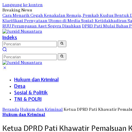
Langsung ke konten
Breaking News
Cara Menarik Cegah Kenakalan Remaja, Pemkab Kudus Bentuk 
Klarifikasi Pernyataan Utomo di Media Sosial: Ketidakhadiran 
RUU Perampasan Aset Segera Disahkan
DPRD Pati Mulai Bahas P
Indeks
Hukum dan Kriminal
Desa
Sosial & Politik
TNI & POLRI
Beranda
Hukum dan Kriminal
Ketua DPRD Pati Khawatir Pemal
Hukum dan Kriminal
Ketua DPRD Pati Khawatir Pemalsuan 