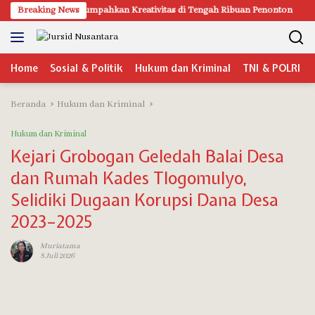
Langsung
21 Kecamatan Tumpahkan Kreativitas di Tengah Ribuan Penonton
Breaking News
ke
konten
Home
Sosial & Politik
Hukum dan Kriminal
TNI & POLRI
Beranda
Hukum dan Kriminal
Hukum dan Kriminal
Kejari Grobogan Geledah Balai Desa
dan Rumah Kades Tlogomulyo,
Selidiki Dugaan Korupsi Dana Desa
2023–2025
Muriatama
8 Juli 2026