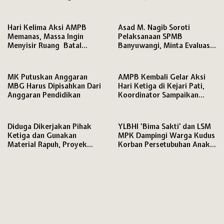
Terhambat Daftar Kuliah
Penyedia Jadi Sorotan
Hari Kelima Aksi AMPB
Asad M. Nagib Soroti
Memanas, Massa Ingin
Pelaksanaan SPMB
Menyisir Ruang Batal
Banyuwangi, Minta Evaluasi
karena Persoalan HP
Jabatan PLT dan Jamin Hak
Pendidikan Siswa
MK Putuskan Anggaran
AMPB Kembali Gelar Aksi
MBG Harus Dipisahkan Dari
Hari Ketiga di Kejari Pati,
Anggaran Pendidikan
Koordinator Sampaikan
Tuntutan Keras soal
Penanganan Kasus Korupsi
Diduga Dikerjakan Pihak
YLBHI ‘Bima Sakti’ dan LSM
Ketiga dan Gunakan
MPK Dampingi Warga Kudus
Material Rapuh, Proyek
Korban Persetubuhan Anak
Irigasi Rp195 Juta di Brebes
Dibawah Umur
Dituntut Diaudit