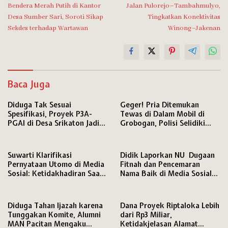
Bendera Merah Putih di Kantor
Jalan Pulorejo–Tambahmulyo,
Desa Sumber Sari, Soroti Sikap
Tingkatkan Konektivitas
Sekdes terhadap Wartawan
Winong–Jakenan
Baca Juga
Diduga Tak Sesuai
Geger! Pria Ditemukan
Spesifikasi, Proyek P3A-
Tewas di Dalam Mobil di
PGAI di Desa Srikaton Jadi
Grobogan, Polisi Selidiki
Sorotan Warga
Penyebab Kematian
Suwarti Klarifikasi
Didik Laporkan NU Dugaan
Pernyataan Utomo di Media
Fitnah dan Pencemaran
Sosial: Ketidakhadiran Saat
Nama Baik di Media Sosial
Konfrontasi Bukan karena
ke Polresta Pati
Mangkir
Diduga Tahan Ijazah karena
Dana Proyek Riptaloka Lebih
Tunggakan Komite, Alumni
dari Rp3 Miliar,
MAN Pacitan Mengaku
Ketidakjelasan Alamat