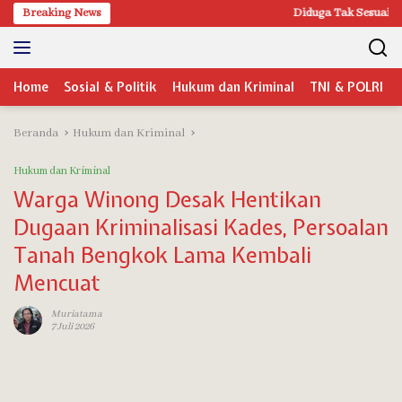
Langsung
Breaking News
Diduga Tak Sesuai Spesifi
ke
konten
Home
Sosial & Politik
Hukum dan Kriminal
TNI & POLRI
Beranda
Hukum dan Kriminal
Hukum dan Kriminal
Warga Winong Desak Hentikan
Dugaan Kriminalisasi Kades, Persoalan
Tanah Bengkok Lama Kembali
Mencuat
Muriatama
7 Juli 2026