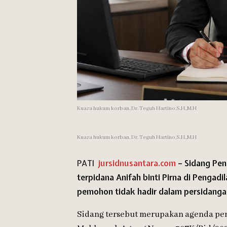
Kuasa hukum korban, Dr. Teguh Hartino,S.H.,M.H
Kuasa hukum korban, Dr. Teguh Hartino,S.H.,M.H
PATI
jursidnusantara.com
– Sidang Pen
terpidana Anifah binti Pirna di Pengadi
pemohon tidak hadir dalam persidanga
Sidang tersebut merupakan agenda pem