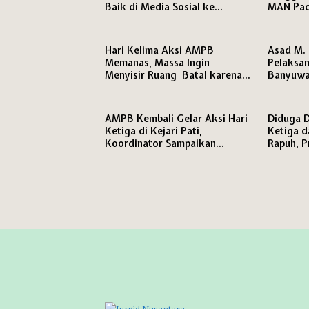
Baik di Media Sosial ke
MAN Pac
Polresta Pati
Terhamba
Hari Kelima Aksi AMPB
Asad M. 
Memanas, Massa Ingin
Pelaksa
Menyisir Ruang Batal karena
Banyuwan
Persoalan HP
Jabatan 
Pendidik
AMPB Kembali Gelar Aksi Hari
Diduga D
Ketiga di Kejari Pati,
Ketiga d
Koordinator Sampaikan
Rapuh, P
Tuntutan Keras soal
Juta di 
Penanganan Kasus Korupsi