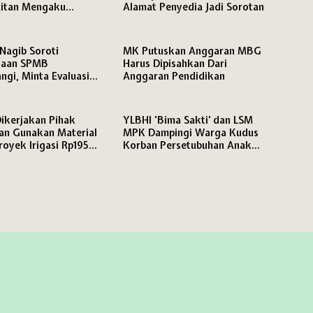
itan Mengaku
Alamat Penyedia Jadi Sorotan
t Daftar Kuliah
Nagib Soroti
MK Putuskan Anggaran MBG
naan SPMB
Harus Dipisahkan Dari
gi, Minta Evaluasi
Anggaran Pendidikan
PLT dan Jamin Hak
an Siswa
ikerjakan Pihak
YLBHI ‘Bima Sakti’ dan LSM
an Gunakan Material
MPK Dampingi Warga Kudus
royek Irigasi Rp195
Korban Persetubuhan Anak
Brebes Dituntut Diaudit
Dibawah Umur