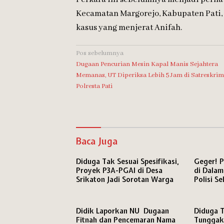
Kecamatan Margorejo, Kabupaten Pati,
kasus yang menjerat Anifah.
Navigasi
Pos sebelumnya
Dugaan Pencurian Mesin Kapal Manis Sejahtera
pos
Memanas, UT Diperiksa Lebih 5 Jam di Satreskrim
Polresta Pati
Baca Juga
Diduga Tak Sesuai Spesifikasi,
Geger! P
Proyek P3A-PGAI di Desa
di Dalam
Srikaton Jadi Sorotan Warga
Polisi Se
Kematia
Didik Laporkan NU Dugaan
Diduga T
Fitnah dan Pencemaran Nama
Tunggak