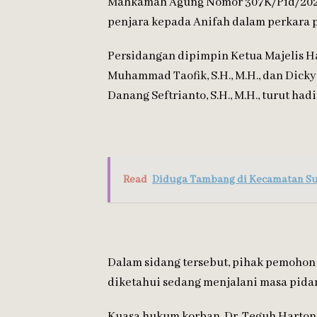
Mahkamah Agung Nomor 307K/Pid/202
penjara kepada Anifah dalam perkara 
Persidangan dipimpin Ketua Majelis Hak
Muhammad Taofik, S.H., M.H., dan Dicky
Danang Seftrianto, S.H., M.H., turut had
Read
Diduga Tambang di Kecamatan Suk
Dalam sidang tersebut, pihak pemohon
diketahui sedang menjalani masa pidan
Kuasa hukum korban, Dr. Teguh Harton