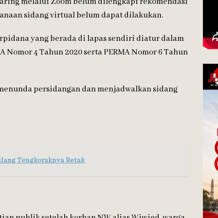
aring melalui Zoom belum dilengkapi rekomendasi
sanaan sidang virtual belum dapat dilakukan.
pidana yang berada di lapas sendiri diatur dalam
A Nomor 4 Tahun 2020 serta PERMA Nomor 6 Tahun
menunda persidangan dan menjadwalkan sidang
ulang Tengkoraknya Retak
ian publik setelah korban NW alias Wiwied, warga