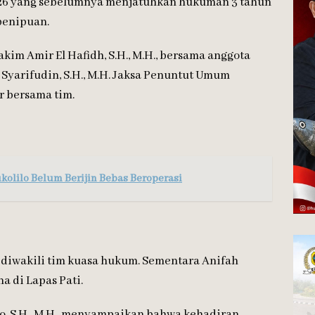
6 yang sebelumnya menjatuhkan hukuman 3 tahun
penipuan.
im Amir El Hafidh, S.H., M.H., bersama anggota
 Syarifudin, S.H., M.H. Jaksa Penuntut Umum
ir bersama tim.
olilo Belum Berijin Bebas Beroperasi
 diwakili tim kuasa hukum. Sementara Anifah
a di Lapas Pati.
o, S.H., M.H., menyampaikan bahwa kehadiran