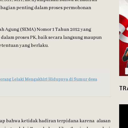
 bagian penting dalam proses permohonan
ah Agung (SEMA) Nomor 1 Tahun 2012 yang
 dalam proses PK, baik secara langsung maupun
etentuan yang berlaku.
orang Lelaki Mengakhiri Hidupnya di Sumur desa
TR
kap bahwa ketidak hadiran terpidana karena alasan