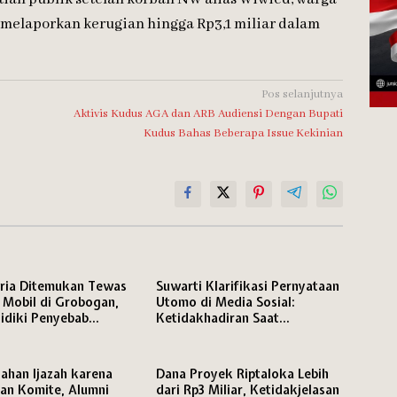
 melaporkan kerugian hingga Rp3,1 miliar dalam
Pos selanjutnya
Aktivis Kudus AGA dan ARB Audiensi Dengan Bupati
Kudus Bahas Beberapa Issue Kekinian
ria Ditemukan Tewas
Suwarti Klarifikasi Pernyataan
 Mobil di Grobogan,
Utomo di Media Sosial:
lidiki Penyebab
Ketidakhadiran Saat
n
Konfrontasi Bukan karena
Mangkir
ahan Ijazah karena
Dana Proyek Riptaloka Lebih
an Komite, Alumni
dari Rp3 Miliar, Ketidakjelasan