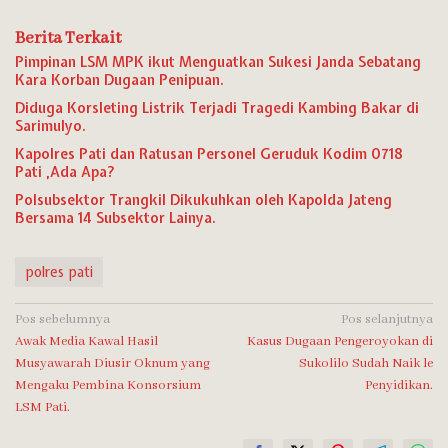
Berita Terkait
Pimpinan LSM MPK ikut Menguatkan Sukesi Janda Sebatang
Kara Korban Dugaan Penipuan.
Diduga Korsleting Listrik Terjadi Tragedi Kambing Bakar di
Sarimulyo.
Kapolres Pati dan Ratusan Personel Geruduk Kodim 0718
Pati ,Ada Apa?
Polsubsektor Trangkil Dikukuhkan oleh Kapolda Jateng
Bersama 14 Subsektor Lainya.
polres pati
Navigasi
Pos sebelumnya
Pos selanjutnya
Awak Media Kawal Hasil
Kasus Dugaan Pengeroyokan di
pos
Musyawarah Diusir Oknum yang
Sukolilo Sudah Naik le
Mengaku Pembina Konsorsium
Penyidikan.
LSM Pati.