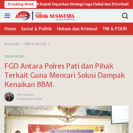
Langsung
ti Paparkan Strategi Jaga Fiskal dan Prioritaskan Pelayanan Publik
Breaking News
ke
konten
Home
Sosial & Politik
Hukum dan Kriminal
TNI & POLRI
Beranda
TNI & POLRI
TNI & POLRI
FGD Antara Polres Pati dan Pihak
Terkait Guna Mencari Solusi Dampak
Kenaikan BBM.
Muriatama
6 September 2022