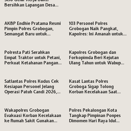
Bersihkan Lapangan Desa
Sambung Sambut HUT ke-81
RI
AKBP Endhie Pratama Resmi
103 Personel Polres
Pimpin Polres Grobogan,
Grobogan Naik Pangkat,
Semangat Baru untuk
Kapolres: Ini Amanah untuk
Pengabdian kepada
Tingkatkan Profesionalisme
Masyarakat
Polresta Pati Serahkan
Kapolres Grobogan dan
Empat Traktor untuk Petani,
Forkopimda Beri Kejutan
Perkuat Ketahanan Pangan
Ulang Tahun untuk Wabup
di Hari Bhayangkara ke-80
dan Ketua DPRD
Satlantas Polres Kudus Cek
Kasat Lantas Polres
Kesiapan Personel Jelang
Groboga Sigap Tolong
Operasi Patuh Candi 2026,
Korban Kecelakaan Saat
Ingatkan Disiplin Berlalu
Patroli di Purwodadi
Lintas
Wakapolres Grobogan
Polres Pekalongan Kota
Evakuasi Korban Kecelakaan
Tangkap Pimpinan Ponpes
ke Rumah Sakit Gunakan
Dimomen Hari Raya Idul
Mobil Dinas
Adha 1447 H, Dugaan Tindak