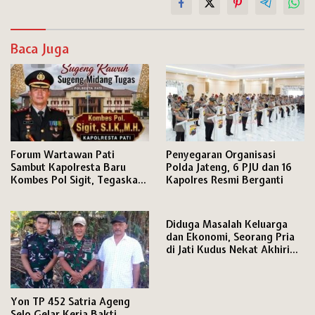
Baca Juga
Forum Wartawan Pati
Penyegaran Organisasi
Sambut Kapolresta Baru
Polda Jateng, 6 PJU dan 16
Kombes Pol Sigit, Tegaskan
Kapolres Resmi Berganti
Komitmen Perkuat Sinergi
Pers dan Polri
Diduga Masalah Keluarga
dan Ekonomi, Seorang Pria
di Jati Kudus Nekat Akhiri
Hidupnya
Yon TP 452 Satria Ageng
Selo Gelar Kerja Bakti