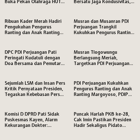
Buka Pekan Olahraga HUT
Bersatu Jaga Kondusivitas,
ke-81 RI, Warga Binaan
Media Disiapkan Ruang
Antusias Ikuti Berbagai
Khusus di Mapolresta
Perlombaan
Ribuan Kader Merah Hadiri
Musran dan Musanran PDI
Pengukuhan Pengurus
Perjuangan Trangkil
Ranting dan Anak Ranting
Kukuhkan Pengurus Ranting
PDI Perjuangan Kecamatan
dan Anak Ranting,
Pati
DPC PDI Perjuangan Pati
Musran Tlogowungu
Peringati Kudatuli dengan
Berlangsung Meriah,
Doa Bersama dan Pemutaran
Targetkan PDI Perjuangan
Film Dokumenter
Semakin Solid Hadapi Pemilu
2029
Sejumlah LSM dan Insan Pers
PDI Perjuangan Kukuhkan
Kritik Pernyataan Presiden,
Pengurus Ranting dan Anak
Tegaskan Kebebasan Pers
Ranting Margoyoso, PDIP
dan Hak Menyampaikan
Pati Matangkan Mesin Partai
Pendapat Dijamin Konstitusi
hingga Tingkat RW
Komisi D DPRD Pati Sidak
Puncak Harlah PKB ke-28,
Puskesmas Kayen, Alarm
Cak Imin Pastikan Presiden
Kekurangan Dokter:
Hadir Sekaligus Pidato
Pelayanan Terancam
Politik
Kewalahan