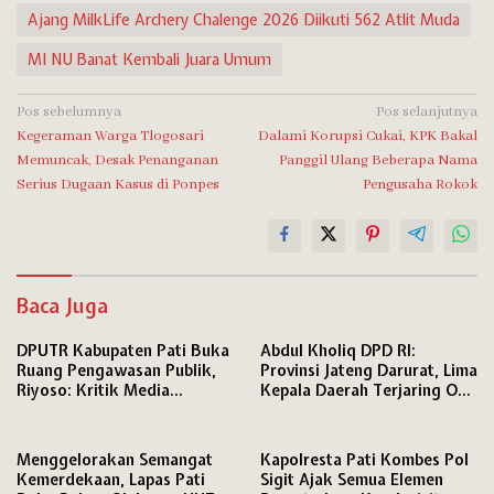
Ajang MilkLife Archery Chalenge 2026 Diikuti 562 Atlit Muda
MI NU Banat Kembali Juara Umum
Navigasi
Pos sebelumnya
Pos selanjutnya
Kegeraman Warga Tlogosari
Dalami Korupsi Cukai, KPK Bakal
pos
Memuncak, Desak Penanganan
Panggil Ulang Beberapa Nama
Serius Dugaan Kasus di Ponpes
Pengusaha Rokok
Baca Juga
DPUTR Kabupaten Pati Buka
Abdul Kholiq DPD RI:
Ruang Pengawasan Publik,
Provinsi Jateng Darurat, Lima
Riyoso: Kritik Media
Kepala Daerah Terjaring OTT
Langsung Kami Tindak
KPK
Lanjuti
Menggelorakan Semangat
Kapolresta Pati Kombes Pol
Kemerdekaan, Lapas Pati
Sigit Ajak Semua Elemen