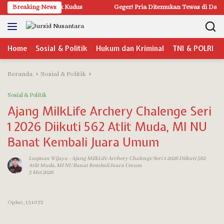
Langsung
a Anak Baik Kudus
Breaking News
Geger! Pria Ditemukan Tewas di Dalam Mobil d
ke
konten
Home
Sosial & Politik
Hukum dan Kriminal
TNI & POLRI
Beranda
Sosial & Politik
Sosial & Politik
Ajang MilkLife Archery Chalenge Seri
1 2026 Diikuti 562 Atlit Muda, MI NU
Banat Kembali Juara Umum
Luqman Wijaya
-
Ajang MilkLife Archery Chalenge Seri 1 2026 Diikuti 562
Atlit Muda
,
MI NU Banat Kembali Juara Umum
3 Mei 2026
Oplus_131072