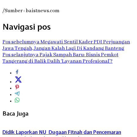
/Sumber : baistnews.com
Navigasi pos
Pos sebelumnya
Megawati Sentil Kader PDI Perjuangan
Jawa Tengah, Jangan Kalah Lagi Di Kandang Banteng
Pos selanjutnya
Pajak Sampah Baru: Bisnis Pemkot
Tangerang di Balik Dalih ‘Layanan Profesional’?
Baca Juga
Didik Laporkan NU Dugaan Fitnah dan Pencemaran