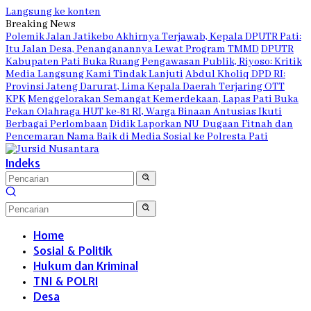
Langsung ke konten
Breaking News
Polemik Jalan Jatikebo Akhirnya Terjawab, Kepala DPUTR Pati:
Itu Jalan Desa, Penanganannya Lewat Program TMMD
DPUTR
Kabupaten Pati Buka Ruang Pengawasan Publik, Riyoso: Kritik
Media Langsung Kami Tindak Lanjuti
Abdul Kholiq DPD RI:
Provinsi Jateng Darurat, Lima Kepala Daerah Terjaring OTT
KPK
Menggelorakan Semangat Kemerdekaan, Lapas Pati Buka
Pekan Olahraga HUT ke-81 RI, Warga Binaan Antusias Ikuti
Berbagai Perlombaan
Didik Laporkan NU Dugaan Fitnah dan
Pencemaran Nama Baik di Media Sosial ke Polresta Pati
Indeks
Home
Sosial & Politik
Hukum dan Kriminal
TNI & POLRI
Desa