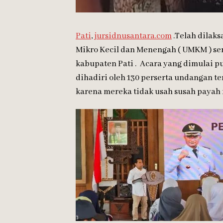
Pati
,
jursidnusantara.com
.Telah dilak
Mikro Kecil dan Menengah ( UMKM ) ser
kabupaten Pati . Acara yang dimulai pu
dihadiri oleh 130 perserta undangan 
karena mereka tidak usah susah payah 