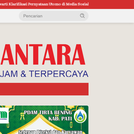
n Utomo di Media Sosial: Ketidakhadiran Saat Konfrontasi Bukan karena Ma