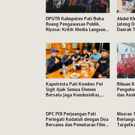
DPUTR Kabupaten Pati Buka
Abdul Kh
Ruang Pengawasan Publik,
Jateng D
Riyoso: Kritik Media Langsung
Daerah T
Kami Tindak Lanjuti
Kapolresta Pati Kombes Pol
Ribuan K
Sigit Ajak Semua Elemen
Penguku
Bersatu Jaga Kondusivitas,
dan Anak
Media Disiapkan Ruang Khusus
Perjuang
di Mapolresta
DPC PDI Perjuangan Pati
Musran 
Peringati Kudatuli dengan Doa
Berlangs
Bersama dan Pemutaran Film
Targetka
Dokumenter
Semakin 