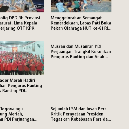
oliq DPD RI: Provinsi
Menggelorakan Semangat
arurat, Lima Kepala
Kemerdekaan, Lapas Pati Buka
erjaring OTT KPK
Pekan Olahraga HUT ke-81 RI,
Warga Binaan Antusias Ikuti
Berbagai Perlombaan
Musran dan Musanran PDI
Perjuangan Trangkil Kukuhkan
Pengurus Ranting dan Anak
Ranting,
ader Merah Hadiri
han Pengurus Ranting
 Ranting PDI
an Kecamatan Pati
Tlogowungu
Sejumlah LSM dan Insan Pers
ung Meriah,
Kritik Pernyataan Presiden,
n PDI Perjuangan
Tegaskan Kebebasan Pers dan
Solid Hadapi Pemilu
Hak Menyampaikan Pendapat