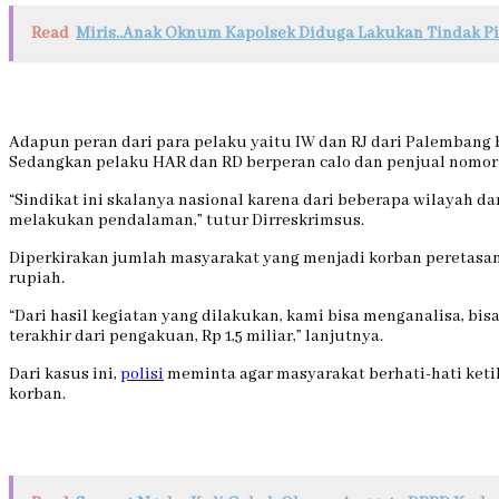
Read
Miris..Anak Oknum Kapolsek Diduga Lakukan Tindak 
Adapun peran dari para pelaku yaitu IW dan RJ dari Palemban
Sedangkan pelaku HAR dan RD berperan calo dan penjual nomor 
“Sindikat ini skalanya nasional karena dari beberapa wilayah d
melakukan pendalaman,” tutur Dirreskrimsus.
Diperkirakan jumlah masyarakat yang menjadi korban peretasan 
rupiah.
“Dari hasil kegiatan yang dilakukan, kami bisa menganalisa, bi
terakhir dari pengakuan, Rp 1,5 miliar,” lanjutnya.
Dari kasus ini,
polisi
meminta agar masyarakat berhati-hati ketik
korban.