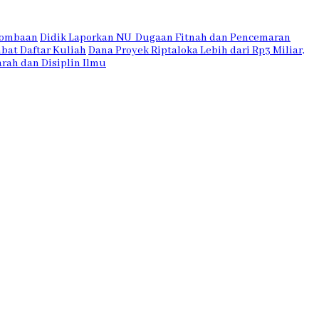
rlombaan
Didik Laporkan NU Dugaan Fitnah dan Pencemaran
bat Daftar Kuliah
Dana Proyek Riptaloka Lebih dari Rp3 Miliar,
rah dan Disiplin Ilmu