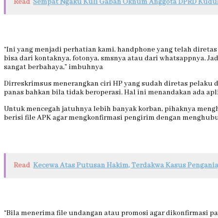
Read
Sempat Ngaku Kuli Gabah Oknum Anggota DPRD Kudus I
“Ini yang menjadi perhatian kami, handphone yang telah diretas
bisa dari kontaknya, fotonya, smsnya atau dari whatsappnya. Jad
sangat berbahaya,” imbuhnya
Dirreskrimsus menerangkan ciri HP yang sudah diretas pelaku dia
panas bahkan bila tidak beroperasi. Hal ini menandakan ada apli
Untuk mencegah jatuhnya lebih banyak korban, pihaknya mengh
berisi file APK agar mengkonfirmasi pengirim dengan menghubu
Read
Kecewa Atas Putusan Hakim, Terdakwa Kasus Pengania
“Bila menerima file undangan atau promosi agar dikonfirmasi p