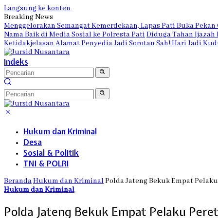
Langsung ke konten
Breaking News
Menggelorakan Semangat Kemerdekaan, Lapas Pati Buka Pekan O
Nama Baik di Media Sosial ke Polresta Pati
Diduga Tahan Ijazah
Ketidakjelasan Alamat Penyedia Jadi Sorotan
Sah! Hari Jadi Ku
Indeks
Hukum dan Kriminal
Desa
Sosial & Politik
TNI & POLRI
Beranda
Hukum dan Kriminal
Polda Jateng Bekuk Empat Pelaku
Hukum dan Kriminal
Polda Jateng Bekuk Empat Pelaku Pere