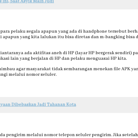
ni, Saat Asyik Main Judi
 para pelaku segala apapun yang ada di handphone tersebut berha
i apapun yang kita lalukan itu bisa diretas dan m-bangking bisa 
ntaranya ada aktifitas aneh di HP (layar HP bergerak sendiri) pa
kasi lain yang berjalan di HP dan pelaku menguasai HP kita.
imbau agar masyarakat tidak sembarangan menekan file APK yang
ngi melalui nomor seluler.
yaan Dibebaskan Jadi Tahanan Kota
ada pengirim melalui nomor telepon seluler pengirim. Jika setel