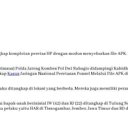
kap komplotan peretas HP dengan modus menyebarkan file APK. 
krimsus) Polda Jateng Kombes Pol Dwi Subagio didampingi Kabid
gkap
Kasus
Jaringan Nasional Peretasan Ponsel Melalui File APK 
u ditangkap di lokasi yang berbeda. Mereka juga memiliki peran
 bapak-anak berinisial IW (42) dan RJ (22) ditangkap di Tulung Se
elaku yaitu HAR di Tisnogambar, Jember, Jawa Timur dan RD di 