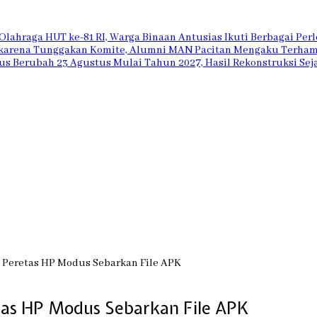
lahraga HUT ke-81 RI, Warga Binaan Antusias Ikuti Berbagai Pe
 karena Tunggakan Komite, Alumni MAN Pacitan Mengaku Terham
dus Berubah 23 Agustus Mulai Tahun 2027, Hasil Rekonstruksi Seja
 Peretas HP Modus Sebarkan File APK
tas HP Modus Sebarkan File APK