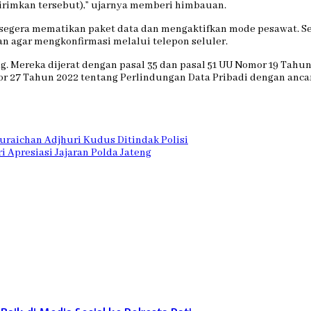
kirimkan tersebut),” ujarnya memberi himbauan.
ar segera mematikan paket data dan mengaktifkan mode pesawat. S
an agar mengkonfirmasi melalui telepon seluler.
 Mereka dijerat dengan pasal 35 dan pasal 51 UU Nomor 19 Tahun 2
mor 27 Tahun 2022 tentang Perlindungan Data Pribadi dengan anca
Turaichan Adjhuri Kudus Ditindak Polisi
 Apresiasi Jajaran Polda Jateng