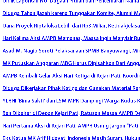
Didik Laporkan NU Dugaan Fitnah dan Pencemaran Nama Ba
Diduga Tahan Ijazah karena Tunggakan Komite, Alumni M
Dana Proyek Riptaloka Lebih dari Rp3 Miliar, Ketidakjelas
Hari Kelima Aksi AMPB Memanas, Massa Ingin Menyisir Ru
Asad M. Nagib Soroti Pelaksanaan SPMB Banyuwangi, Mint
MK Putuskan Anggaran MBG Harus Dipisahkan Dari Angga
AMPB Kembali Gelar Aksi Hari Ketiga di Kejari Pati, Koor
Diduga Dikerjakan Pihak Ketiga dan Gunakan Material Rapu
YLBHI ‘Bima Sakti’ dan LSM MPK Dampingi Warga Kudus
Ban Dibakar di Depan Kejari Pati, Ratusan Massa AMPB 
Hari Pertama Aksi di Kejari Pati, AMPB Usung Jargon “Pat
Eks Ketua MK Arif Hidayat: Indonesia Masih Suram, Huku