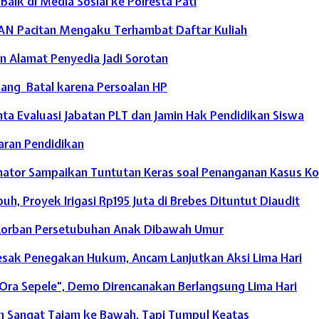
ik di Media Sosial ke Polresta Pati
AN Pacitan Mengaku Terhambat Daftar Kuliah
an Alamat Penyedia Jadi Sorotan
ang Batal karena Persoalan HP
a Evaluasi Jabatan PLT dan Jamin Hak Pendidikan Siswa
ran Pendidikan
dinator Sampaikan Tuntutan Keras soal Penanganan Kasus Ko
h, Proyek Irigasi Rp195 Juta di Brebes Dituntut Diaudit
 Korban Persetubuhan Anak Dibawah Umur
Desak Penegakan Hukum, Ancam Lanjutkan Aksi Lima Hari
i Ora Sepele”, Demo Direncanakan Berlangsung Lima Hari
m Sangat Tajam ke Bawah, Tapi Tumpul Keatas