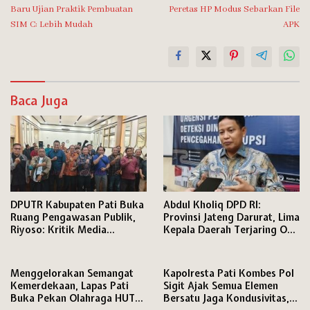
Baru Ujian Praktik Pembuatan
Peretas HP Modus Sebarkan File
SIM C: Lebih Mudah
APK
Baca Juga
DPUTR Kabupaten Pati Buka
Abdul Kholiq DPD RI:
Ruang Pengawasan Publik,
Provinsi Jateng Darurat, Lima
Riyoso: Kritik Media
Kepala Daerah Terjaring OTT
Langsung Kami Tindak
KPK
Lanjuti
Menggelorakan Semangat
Kapolresta Pati Kombes Pol
Kemerdekaan, Lapas Pati
Sigit Ajak Semua Elemen
Buka Pekan Olahraga HUT
Bersatu Jaga Kondusivitas,