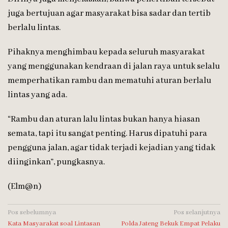
juga bertujuan agar masyarakat bisa sadar dan tertib
berlalu lintas.
Pihaknya menghimbau kepada seluruh masyarakat
yang menggunakan kendraan di jalan raya untuk selalu
memperhatikan rambu dan mematuhi aturan berlalu
lintas yang ada.
“Rambu dan aturan lalu lintas bukan hanya hiasan
semata, tapi itu sangat penting. Harus dipatuhi para
pengguna jalan, agar tidak terjadi kejadian yang tidak
diinginkan”, pungkasnya.
(Elm@n)
Navigasi
Pos sebelumnya
Pos selanjutnya
Kata Masyarakat soal Lintasan
Polda Jateng Bekuk Empat Pelaku
pos