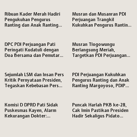
ke-81 RI, Warga Binaan
Media Disiapkan Ruang
Antusias Ikuti Berbagai
Khusus di Mapolresta
Perlombaan
Ribuan Kader Merah Hadiri
Musran dan Musanran PDI
Pengukuhan Pengurus
Perjuangan Trangkil
Ranting dan Anak Ranting
Kukuhkan Pengurus Ranting
PDI Perjuangan Kecamatan
dan Anak Ranting,
Pati
DPC PDI Perjuangan Pati
Musran Tlogowungu
Peringati Kudatuli dengan
Berlangsung Meriah,
Doa Bersama dan Pemutaran
Targetkan PDI Perjuangan
Film Dokumenter
Semakin Solid Hadapi Pemilu
2029
Sejumlah LSM dan Insan Pers
PDI Perjuangan Kukuhkan
Kritik Pernyataan Presiden,
Pengurus Ranting dan Anak
Tegaskan Kebebasan Pers
Ranting Margoyoso, PDIP
dan Hak Menyampaikan
Pati Matangkan Mesin Partai
Pendapat Dijamin Konstitusi
hingga Tingkat RW
Komisi D DPRD Pati Sidak
Puncak Harlah PKB ke-28,
Puskesmas Kayen, Alarm
Cak Imin Pastikan Presiden
Kekurangan Dokter:
Hadir Sekaligus Pidato
Pelayanan Terancam
Politik
Kewalahan