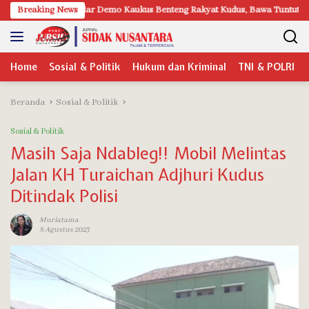
Langsung
mo Kaukus Benteng Rakyat Kudus, Bawa Tuntutan Mulai Tolak Bayar Pajak
Breaking News
ke
konten
Home
Sosial & Politik
Hukum dan Kriminal
TNI & POLRI
Beranda
Sosial & Politik
Sosial & Politik
Masih Saja Ndableg!! Mobil Melintas
Jalan KH Turaichan Adjhuri Kudus
Ditindak Polisi
Muriatama
8 Agustus 2023