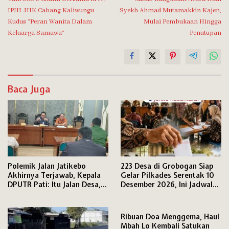
pos
IPHI-JHK Cabang Kaliwungu
Syekh Ahmad Mutamakkin Kajen,
Kudus “Peran Wanita Dalam
Mulai Pembukaan Hingga
Keluarga Samawa”
Penutupan
Baca Juga
Polemik Jalan Jatikebo
223 Desa di Grobogan Siap
Akhirnya Terjawab, Kepala
Gelar Pilkades Serentak 10
DPUTR Pati: Itu Jalan Desa,
Desember 2026, Ini Jadwal
Penanganannya Lewat
Lengkap Tahapannya
Program TMMD
Ribuan Doa Menggema, Haul
Mbah Lo Kembali Satukan