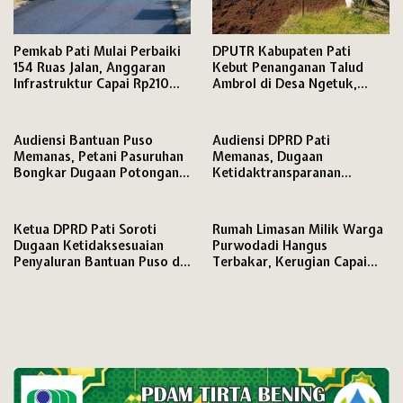
Pemkab Pati Mulai Perbaiki
DPUTR Kabupaten Pati
154 Ruas Jalan, Anggaran
Kebut Penanganan Talud
Infrastruktur Capai Rp210
Ambrol di Desa Ngetuk,
Miliar
Ditarget Rampung Kurang
dari Sebulan
Audiensi Bantuan Puso
Audiensi DPRD Pati
Memanas, Petani Pasuruhan
Memanas, Dugaan
Bongkar Dugaan Potongan
Ketidaktransparanan
Dana dan Data Penerima
Bantuan Petani Terdampak
Hilang
Banjir Pasuruan Jadi Sorotan
Ketua DPRD Pati Soroti
Rumah Limasan Milik Warga
Dugaan Ketidaksesuaian
Purwodadi Hangus
Penyaluran Bantuan Puso di
Terbakar, Kerugian Capai
Desa Pasuruan
Rp55 Juta