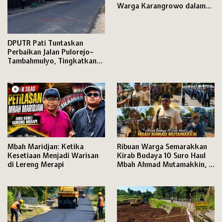
Warga Karangrowo dalam
Kirab Budaya yang Penuh
Makna
DPUTR Pati Tuntaskan
Perbaikan Jalan Pulorejo–
Tambahmulyo, Tingkatkan
Konektivitas Winong–
Jakenan
Mbah Maridjan: Ketika
Ribuan Warga Semarakkan
Kesetiaan Menjadi Warisan
Kirab Budaya 10 Suro Haul
di Lereng Merapi
Mbah Ahmad Mutamakkin, 13
Tonglek Warnai Jalanan
Kajen