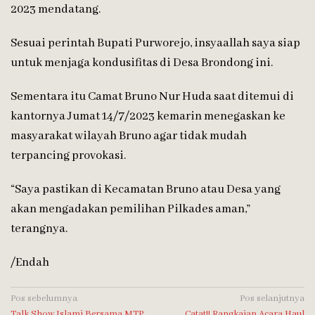
2023 mendatang.
Sesuai perintah Bupati Purworejo, insyaallah saya siap
untuk menjaga kondusifitas di Desa Brondong ini.
Sementara itu Camat Bruno Nur Huda saat ditemui di
kantornya Jumat 14/7/2023 kemarin menegaskan ke
masyarakat wilayah Bruno agar tidak mudah
terpancing provokasi.
“Saya pastikan di Kecamatan Bruno atau Desa yang
akan mengadakan pemilihan Pilkades aman,”
terangnya.
/Endah
Navigasi
Pos sebelumnya
Pos selanjutnya
Talk Show Islami Bersama MTP,
Catat!! Rangkaian Acara Haul