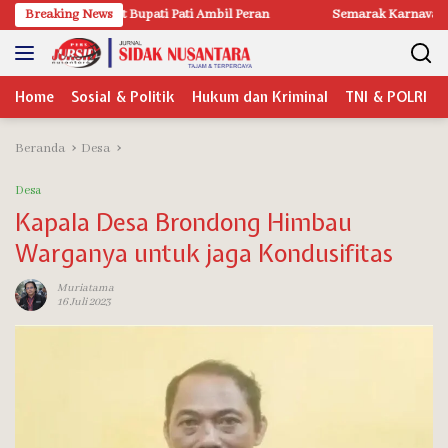
Langsung
Plt Bupati Pati Ambil Peran
Breaking News
Semarak Karnaval Budaya Adhi Loka 
ke
konten
Home
Sosial & Politik
Hukum dan Kriminal
TNI & POLRI
Beranda
Desa
Desa
Kapala Desa Brondong Himbau
Warganya untuk jaga Kondusifitas
Muriatama
16 Juli 2023