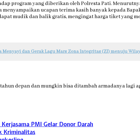
dap program yang diberikan oleh Polresta Pati. Menurutnya
 menyampaikan ucapan terima kasih banyak kepada Bapak K
dapat mudik dan balik gratis, mengingat harga tiket yang m
ba Menyayi dan Gerak Lagu Mars Zona Integritas (ZI) menuju Wila
 tahun depan dan mungkin bisa ditambah armadanya lagi ag
ti Kerjasama PMI Gelar Donor Darah
k Kriminalitas
ankesling