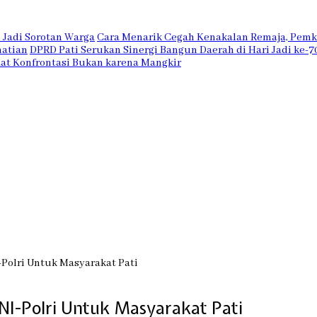
n Jadi Sorotan Warga
Cara Menarik Cegah Kenakalan Remaja, Pem
matian
DPRD Pati Serukan Sinergi Bangun Daerah di Hari Jadi ke-7
Saat Konfrontasi Bukan karena Mangkir
-Polri Untuk Masyarakat Pati
TNI-Polri Untuk Masyarakat Pati