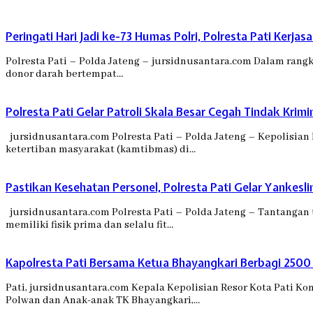
Peringati Hari Jadi ke-73 Humas Polri, Polresta Pati Kerj
Polresta Pati – Polda Jateng – jursidnusantara.com Dalam rangk
donor darah bertempat…
Polresta Pati Gelar Patroli Skala Besar Cegah Tindak Krimi
jursidnusantara.com Polresta Pati – Polda Jateng – Kepolisian
ketertiban masyarakat (kamtibmas) di…
Pastikan Kesehatan Personel, Polresta Pati Gelar Yankesli
jursidnusantara.com Polresta Pati – Polda Jateng – Tantangan 
memiliki fisik prima dan selalu fit…
Kapolresta Pati Bersama Ketua Bhayangkari Berbagi 2500
Pati, jursidnusantara.com Kepala Kepolisian Resor Kota Pati K
Polwan dan Anak-anak TK Bhayangkari,…