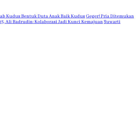
kab Kudus Bentuk Duta Anak Baik Kudus
Geger! Pria Ditemukan
03, Ali Badrudin: Kolaborasi Jadi Kunci Kemajuan
Suwarti