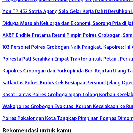
Yon TP 452 Satria Ageng Selo Gelar Kerja Bakti Bersihk
Diduga Masalah Keluarga dan Ekonomi, Seorang Pria di Ja
AKBP Endhie Pratama Resmi Pimpin Polres Grobogan, Se
103 Personel Polres Grobogan Naik Pangkat, Kapolres: In
Polresta Pati Serahkan Empat Traktor untuk Petani, Perk
Kapolres Grobogan dan Forkopimda Beri Kejutan Ulang 
Satlantas Polres Kudus Cek Kesiapan Personel Jelang Opera
Kasat Lantas Polres Groboga Sigap Tolong Korban Kecelak
Wakapolres Grobogan Evakuasi Korban Kecelakaan ke Ru
Polres Pekalongan Kota Tangkap Pimpinan Ponpes Dimomen
Rekomendasi untuk kamu