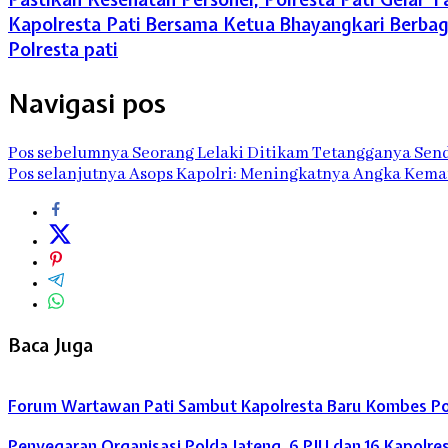
Kapolresta Pati Bersama Ketua Bhayangkari Berba
Polresta pati
Navigasi pos
Pos sebelumnya
Seorang Lelaki Ditikam Tetangganya Send
Pos selanjutnya
Asops Kapolri: Meningkatnya Angka Kemati
Baca Juga
Forum Wartawan Pati Sambut Kapolresta Baru Kombes Pol 
Penyegaran Organisasi Polda Jateng, 6 PJU dan 16 Kapolre