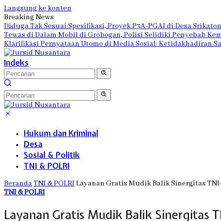
Langsung ke konten
Breaking News
Diduga Tak Sesuai Spesifikasi, Proyek P3A-PGAI di Desa Srikato
Tewas di Dalam Mobil di Grobogan, Polisi Selidiki Penyebab Ke
Klarifikasi Pernyataan Utomo di Media Sosial: Ketidakhadiran 
Indeks
Hukum dan Kriminal
Desa
Sosial & Politik
TNI & POLRI
Beranda
TNI & POLRI
Layanan Gratis Mudik Balik Sinergitas TNI
TNI & POLRI
Layanan Gratis Mudik Balik Sinergitas 