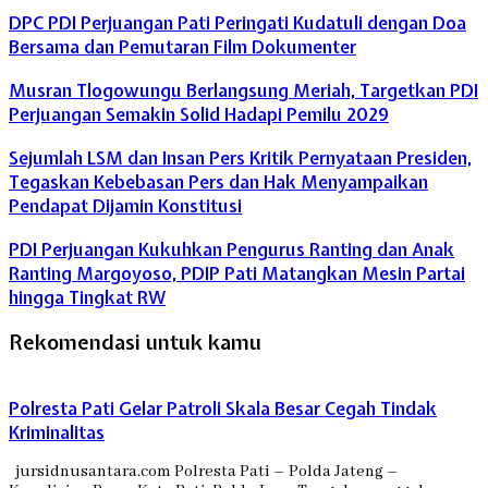
DPC PDI Perjuangan Pati Peringati Kudatuli dengan Doa
Bersama dan Pemutaran Film Dokumenter
Musran Tlogowungu Berlangsung Meriah, Targetkan PDI
Perjuangan Semakin Solid Hadapi Pemilu 2029
Sejumlah LSM dan Insan Pers Kritik Pernyataan Presiden,
Tegaskan Kebebasan Pers dan Hak Menyampaikan
Pendapat Dijamin Konstitusi
PDI Perjuangan Kukuhkan Pengurus Ranting dan Anak
Ranting Margoyoso, PDIP Pati Matangkan Mesin Partai
hingga Tingkat RW
Rekomendasi untuk kamu
Polresta Pati Gelar Patroli Skala Besar Cegah Tindak
Kriminalitas
jursidnusantara.com Polresta Pati – Polda Jateng –