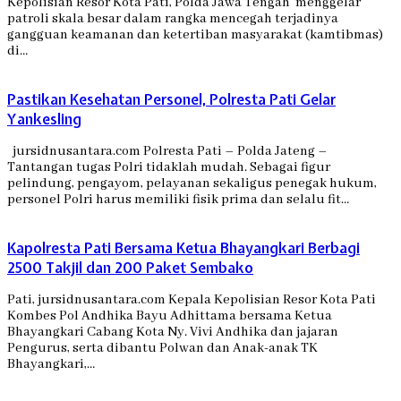
Kepolisian Resor Kota Pati, Polda Jawa Tengah menggelar
patroli skala besar dalam rangka mencegah terjadinya
gangguan keamanan dan ketertiban masyarakat (kamtibmas)
di…
Pastikan Kesehatan Personel, Polresta Pati Gelar
Yankesling
jursidnusantara.com Polresta Pati – Polda Jateng –
Tantangan tugas Polri tidaklah mudah. Sebagai figur
pelindung, pengayom, pelayanan sekaligus penegak hukum,
personel Polri harus memiliki fisik prima dan selalu fit…
Kapolresta Pati Bersama Ketua Bhayangkari Berbagi
2500 Takjil dan 200 Paket Sembako
Pati, jursidnusantara.com Kepala Kepolisian Resor Kota Pati
Kombes Pol Andhika Bayu Adhittama bersama Ketua
Bhayangkari Cabang Kota Ny. Vivi Andhika dan jajaran
Pengurus, serta dibantu Polwan dan Anak-anak TK
Bhayangkari,…