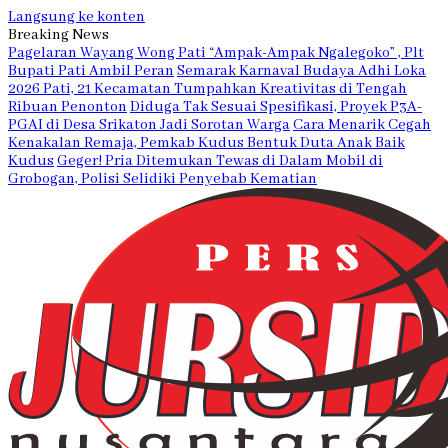
Langsung ke konten
Breaking News
Pagelaran Wayang Wong Pati “Ampak-Ampak Ngalegoko” , Plt
Bupati Pati Ambil Peran
Semarak Karnaval Budaya Adhi Loka
2026 Pati, 21 Kecamatan Tumpahkan Kreativitas di Tengah
Ribuan Penonton
Diduga Tak Sesuai Spesifikasi, Proyek P3A-
PGAI di Desa Srikaton Jadi Sorotan Warga
Cara Menarik Cegah
Kenakalan Remaja, Pemkab Kudus Bentuk Duta Anak Baik
Kudus
Geger! Pria Ditemukan Tewas di Dalam Mobil di
Grobogan, Polisi Selidiki Penyebab Kematian