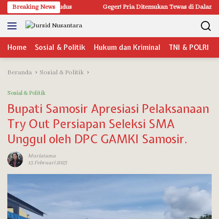
Langsung
Anak Baik Kudus
Breaking News
Geger! Pria Ditemukan Tewas di Dalam Mobil di 
ke
konten
Home
Sosial & Politik
Hukum dan Kriminal
TNI & POLRI
Beranda
Sosial & Politik
Sosial & Politik
Bupati Samosir Apresiasi Pelaksanaan
Try Out Persiapan Seleksi SMA
Unggul oleh DPC GAMKI Samosir.
Muriatama
15 Februari 2023