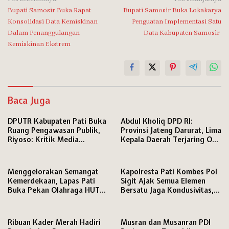
Navigasi
Bupati Samosir Buka Rapat
Bupati Samosir Buka Lokakarya
pos
Konsolidasi Data Kemiskinan
Penguatan Implementasi Satu
Dalam Penanggulangan
Data Kabupaten Samosir
Kemiskinan Ekstrem
Baca Juga
DPUTR Kabupaten Pati Buka
Abdul Kholiq DPD RI:
Ruang Pengawasan Publik,
Provinsi Jateng Darurat, Lima
Riyoso: Kritik Media
Kepala Daerah Terjaring OTT
Langsung Kami Tindak
KPK
Lanjuti
Menggelorakan Semangat
Kapolresta Pati Kombes Pol
Kemerdekaan, Lapas Pati
Sigit Ajak Semua Elemen
Buka Pekan Olahraga HUT
Bersatu Jaga Kondusivitas,
ke-81 RI, Warga Binaan
Media Disiapkan Ruang
Antusias Ikuti Berbagai
Khusus di Mapolresta
Perlombaan
Ribuan Kader Merah Hadiri
Musran dan Musanran PDI