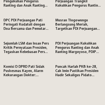
Pengukuhan Pengurus
Perjuangan Trangkil
Ranting dan Anak Ranting
Kukuhkan Pengurus Ranting
PDI Perjuangan Kecamatan
dan Anak Ranting,
Pati
DPC PDI Perjuangan Pati
Musran Tlogowungu
Peringati Kudatuli dengan
Berlangsung Meriah,
Doa Bersama dan Pemutaran
Targetkan PDI Perjuangan
Film Dokumenter
Semakin Solid Hadapi Pemilu
2029
Sejumlah LSM dan Insan Pers
PDI Perjuangan Kukuhkan
Kritik Pernyataan Presiden,
Pengurus Ranting dan Anak
Tegaskan Kebebasan Pers
Ranting Margoyoso, PDIP
dan Hak Menyampaikan
Pati Matangkan Mesin Partai
Pendapat Dijamin Konstitusi
hingga Tingkat RW
Komisi D DPRD Pati Sidak
Puncak Harlah PKB ke-28,
Puskesmas Kayen, Alarm
Cak Imin Pastikan Presiden
Kekurangan Dokter:
Hadir Sekaligus Pidato
Pelayanan Terancam
Politik
Kewalahan