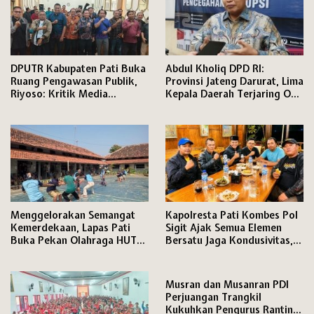
DPUTR Kabupaten Pati Buka
Abdul Kholiq DPD RI:
Ruang Pengawasan Publik,
Provinsi Jateng Darurat, Lima
Riyoso: Kritik Media
Kepala Daerah Terjaring OTT
Langsung Kami Tindak
KPK
Lanjuti
Menggelorakan Semangat
Kapolresta Pati Kombes Pol
Kemerdekaan, Lapas Pati
Sigit Ajak Semua Elemen
Buka Pekan Olahraga HUT
Bersatu Jaga Kondusivitas,
ke-81 RI, Warga Binaan
Media Disiapkan Ruang
Antusias Ikuti Berbagai
Khusus di Mapolresta
Perlombaan
Musran dan Musanran PDI
Perjuangan Trangkil
Kukuhkan Pengurus Ranting