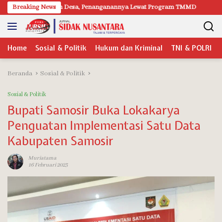
Langsung
alan Desa, Penanganannya Lewat Program TMMD
Breaking News
DPUTR Kabupaten Pa
ke
konten
Home
Sosial & Politik
Hukum dan Kriminal
TNI & POLRI
Beranda
Sosial & Politik
Sosial & Politik
Bupati Samosir Buka Lokakarya
Penguatan Implementasi Satu Data
Kabupaten Samosir
Muriatama
16 Februari 2023