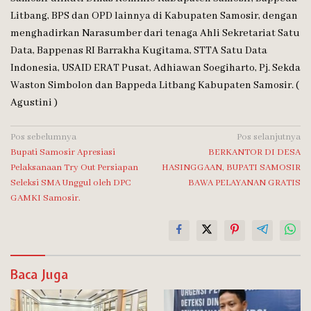
Litbang, BPS dan OPD lainnya di Kabupaten Samosir, dengan
menghadirkan Narasumber dari tenaga Ahli Sekretariat Satu
Data, Bappenas RI Barrakha Kugitama, STTA Satu Data
Indonesia, USAID ERAT Pusat, Adhiawan Soegiharto, Pj. Sekda
Waston Simbolon dan Bappeda Litbang Kabupaten Samosir. (
Agustini )
Navigasi
Pos sebelumnya
Pos selanjutnya
Bupati Samosir Apresiasi
BERKANTOR DI DESA
pos
Pelaksanaan Try Out Persiapan
HASINGGAAN, BUPATI SAMOSIR
Seleksi SMA Unggul oleh DPC
BAWA PELAYANAN GRATIS
GAMKI Samosir.
Baca Juga