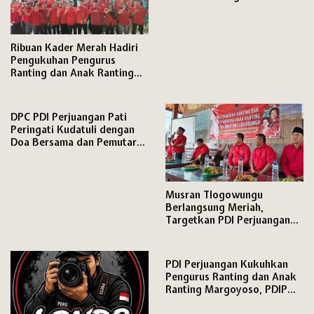
dan Anak Ranting,
Ribuan Kader Merah Hadiri
Pengukuhan Pengurus
Ranting dan Anak Ranting
PDI Perjuangan Kecamatan
Pati
DPC PDI Perjuangan Pati
Peringati Kudatuli dengan
Doa Bersama dan Pemutaran
Film Dokumenter
Musran Tlogowungu
Berlangsung Meriah,
Targetkan PDI Perjuangan
Semakin Solid Hadapi Pemilu
2029
PDI Perjuangan Kukuhkan
Pengurus Ranting dan Anak
Ranting Margoyoso, PDIP
Pati Matangkan Mesin Partai