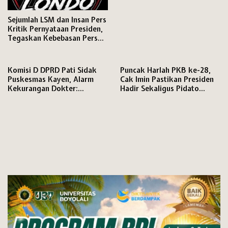
hingga Tingkat RW
Sejumlah LSM dan Insan Pers
Kritik Pernyataan Presiden,
Tegaskan Kebebasan Pers
dan Hak Menyampaikan
Pendapat Dijamin Konstitusi
Komisi D DPRD Pati Sidak
Puncak Harlah PKB ke-28,
Puskesmas Kayen, Alarm
Cak Imin Pastikan Presiden
Kekurangan Dokter:
Hadir Sekaligus Pidato
Pelayanan Terancam
Politik
Kewalahan