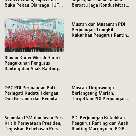
Buka Pekan Olahraga HUT
Bersatu Jaga Kondusivitas,
ke-81 RI, Warga Binaan
Media Disiapkan Ruang
Antusias Ikuti Berbagai
Khusus di Mapolresta
Perlombaan
Musran dan Musanran PDI
Perjuangan Trangkil
Kukuhkan Pengurus Ranting
dan Anak Ranting,
Ribuan Kader Merah Hadiri
Pengukuhan Pengurus
Ranting dan Anak Ranting
PDI Perjuangan Kecamatan
Pati
DPC PDI Perjuangan Pati
Musran Tlogowungu
Peringati Kudatuli dengan
Berlangsung Meriah,
Doa Bersama dan Pemutaran
Targetkan PDI Perjuangan
Film Dokumenter
Semakin Solid Hadapi Pemilu
2029
Sejumlah LSM dan Insan Pers
PDI Perjuangan Kukuhkan
Kritik Pernyataan Presiden,
Pengurus Ranting dan Anak
Tegaskan Kebebasan Pers
Ranting Margoyoso, PDIP
dan Hak Menyampaikan
Pati Matangkan Mesin Partai