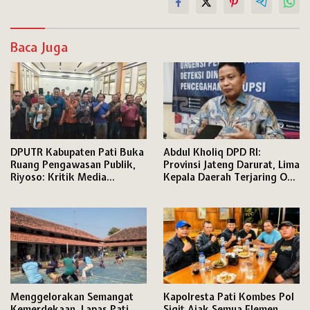
Baca Juga
DPUTR Kabupaten Pati Buka
Abdul Kholiq DPD RI:
Ruang Pengawasan Publik,
Provinsi Jateng Darurat, Lima
Riyoso: Kritik Media
Kepala Daerah Terjaring OTT
Langsung Kami Tindak
KPK
Lanjuti
Menggelorakan Semangat
Kapolresta Pati Kombes Pol
Kemerdekaan, Lapas Pati
Sigit Ajak Semua Elemen