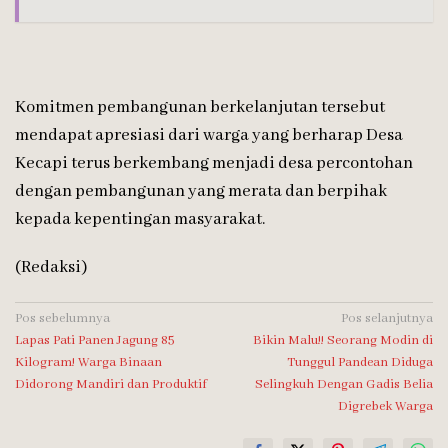
Komitmen pembangunan berkelanjutan tersebut
mendapat apresiasi dari warga yang berharap Desa
Kecapi terus berkembang menjadi desa percontohan
dengan pembangunan yang merata dan berpihak
kepada kepentingan masyarakat.
(Redaksi)
Navigasi
Pos sebelumnya
Pos selanjutnya
Lapas Pati Panen Jagung 85
Bikin Malu!! Seorang Modin di
pos
Kilogram! Warga Binaan
Tunggul Pandean Diduga
Didorong Mandiri dan Produktif
Selingkuh Dengan Gadis Belia
Digrebek Warga