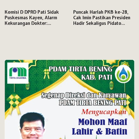
Pendapat Dijamin Konstitusi
hingga Tingkat RW
Komisi D DPRD Pati Sidak
Puncak Harlah PKB ke-28,
Puskesmas Kayen, Alarm
Cak Imin Pastikan Presiden
Kekurangan Dokter:
Hadir Sekaligus Pidato
Pelayanan Terancam
Politik
Kewalahan