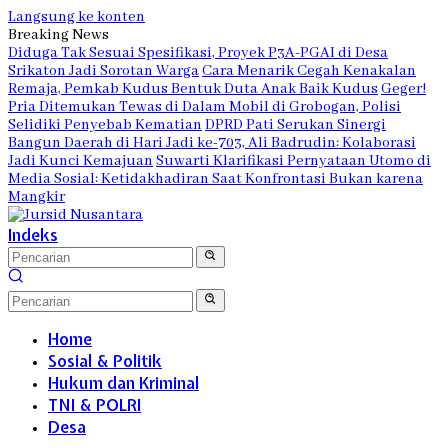
Langsung ke konten
Breaking News
Diduga Tak Sesuai Spesifikasi, Proyek P3A-PGAI di Desa
Srikaton Jadi Sorotan Warga
Cara Menarik Cegah Kenakalan
Remaja, Pemkab Kudus Bentuk Duta Anak Baik Kudus
Geger!
Pria Ditemukan Tewas di Dalam Mobil di Grobogan, Polisi
Selidiki Penyebab Kematian
DPRD Pati Serukan Sinergi
Bangun Daerah di Hari Jadi ke-703, Ali Badrudin: Kolaborasi
Jadi Kunci Kemajuan
Suwarti Klarifikasi Pernyataan Utomo di
Media Sosial: Ketidakhadiran Saat Konfrontasi Bukan karena
Mangkir
Indeks
Home
Sosial & Politik
Hukum dan Kriminal
TNI & POLRI
Desa