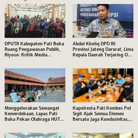
DPUTR Kabupaten Pati Buka
Abdul Kholiq DPD RI:
Ruang Pengawasan Publik,
Provinsi Jateng Darurat, Lima
Riyoso: Kritik Media
Kepala Daerah Terjaring OTT
Langsung Kami Tindak
KPK
Lanjuti
Menggelorakan Semangat
Kapolresta Pati Kombes Pol
Kemerdekaan, Lapas Pati
Sigit Ajak Semua Elemen
Buka Pekan Olahraga HUT
Bersatu Jaga Kondusivitas,
ke-81 RI, Warga Binaan
Media Disiapkan Ruang
Antusias Ikuti Berbagai
Khusus di Mapolresta
Perlombaan