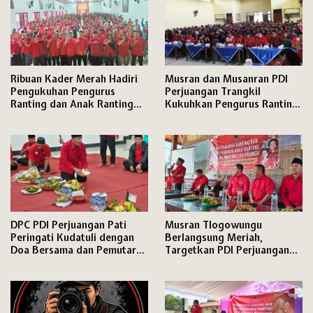
Ribuan Kader Merah Hadiri
Musran dan Musanran PDI
Pengukuhan Pengurus
Perjuangan Trangkil
Ranting dan Anak Ranting
Kukuhkan Pengurus Ranting
PDI Perjuangan Kecamatan
dan Anak Ranting,
Pati
DPC PDI Perjuangan Pati
Musran Tlogowungu
Peringati Kudatuli dengan
Berlangsung Meriah,
Doa Bersama dan Pemutaran
Targetkan PDI Perjuangan
Film Dokumenter
Semakin Solid Hadapi Pemilu
2029