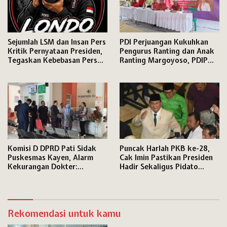
Sejumlah LSM dan Insan Pers
PDI Perjuangan Kukuhkan
Kritik Pernyataan Presiden,
Pengurus Ranting dan Anak
Tegaskan Kebebasan Pers
Ranting Margoyoso, PDIP
dan Hak Menyampaikan
Pati Matangkan Mesin Partai
Pendapat Dijamin Konstitusi
hingga Tingkat RW
Komisi D DPRD Pati Sidak
Puncak Harlah PKB ke-28,
Puskesmas Kayen, Alarm
Cak Imin Pastikan Presiden
Kekurangan Dokter:
Hadir Sekaligus Pidato
Pelayanan Terancam
Politik
Kewalahan
Rekomendasi untuk kamu