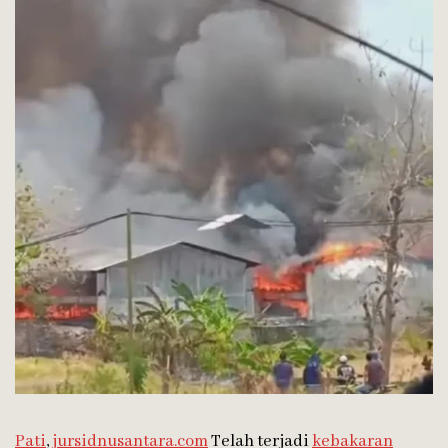
Pati
,
jursidnusantara.com
Telah terjadi
kebakaran