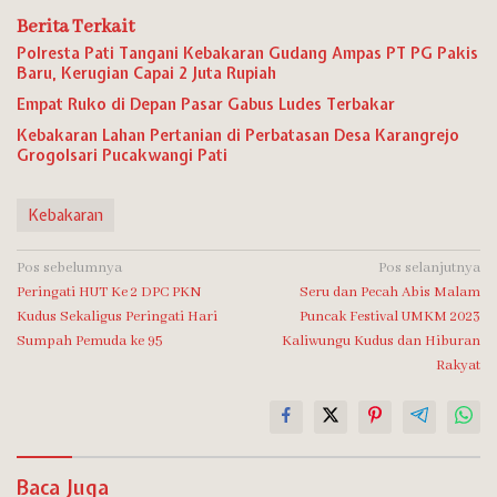
Berita Terkait
Polresta Pati Tangani Kebakaran Gudang Ampas PT PG Pakis
Baru, Kerugian Capai 2 Juta Rupiah
Empat Ruko di Depan Pasar Gabus Ludes Terbakar
Kebakaran Lahan Pertanian di Perbatasan Desa Karangrejo
Grogolsari Pucakwangi Pati
Kebakaran
Navigasi
Pos sebelumnya
Pos selanjutnya
Peringati HUT Ke 2 DPC PKN
Seru dan Pecah Abis Malam
pos
Kudus Sekaligus Peringati Hari
Puncak Festival UMKM 2023
Sumpah Pemuda ke 95
Kaliwungu Kudus dan Hiburan
Rakyat
Baca Juga