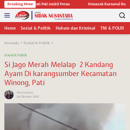
Langsung
 Pati Ambil Peran
Breaking News
Semarak Karnaval Budaya Adhi Loka 2026 Pati,
ke
konten
Home
Sosial & Politik
Hukum dan Kriminal
TNI & POLRI
Beranda
Sosial & Politik
Sosial & Politik
Si Jago Merah Melalap 2 Kandang
Ayam Di karangsumber Kecamatan
Winong, Pati
Muriatama
29 Oktober 2023