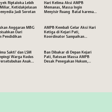
yek Riptaloka Lebih
Hari Kelima Aksi AMPB
Miliar, Ketidakjelasan
Memanas, Massa Ingin
enyedia Jadi Sorotan
Menyisir Ruang Batal karena
Persoalan HP
skan Anggaran MBG
AMPB Kembali Gelar Aksi Hari
pisahkan Dari
Ketiga di Kejari Pati,
n Pendidikan
Koordinator Sampaikan
Tuntutan Keras soal
Penanganan Kasus Korupsi
ima Sakti’ dan LSM
Ban Dibakar di Depan Kejari
pingi Warga Kudus
Pati, Ratusan Massa AMPB
Persetubuhan Anak
Desak Penegakan Hukum,
 Umur
Ancam Lanjutkan Aksi Lima
Hari