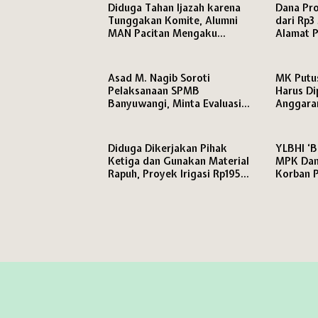
Diduga Tahan Ijazah karena
Dana Pro
Tunggakan Komite, Alumni
dari Rp3 
MAN Pacitan Mengaku
Alamat P
Terhambat Daftar Kuliah
Asad M. Nagib Soroti
MK Putu
Pelaksanaan SPMB
Harus Di
Banyuwangi, Minta Evaluasi
Anggara
Jabatan PLT dan Jamin Hak
Pendidikan Siswa
Diduga Dikerjakan Pihak
YLBHI ‘B
Ketiga dan Gunakan Material
MPK Dam
Rapuh, Proyek Irigasi Rp195
Korban 
Juta di Brebes Dituntut Diaudit
Dibawah