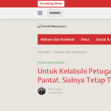
Langsung
Breaking News
Cara Menar
ke
Indeks
konten
Hukum dan Kriminal
Desa
Sosial & 
Beranda
Hukum dan Kriminal
Hukum dan Kriminal
Untuk Kelabuhi Petuga
Pantat, Sialnya Tetap 
Muriatama
4 April 2023