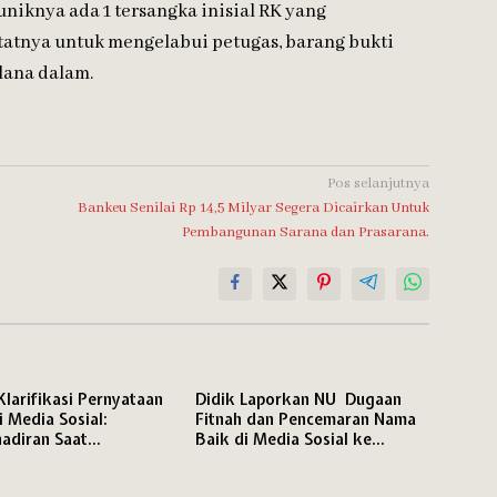
uniknya ada 1 tersangka inisial RK yang
atnya untuk mengelabui petugas, barang bukti
lana dalam.
Pos selanjutnya
Bankeu Senilai Rp 14,5 Milyar Segera Dicairkan Untuk
Pembangunan Sarana dan Prasarana.
Klarifikasi Pernyataan
Didik Laporkan NU Dugaan
 Media Sosial:
Fitnah dan Pencemaran Nama
adiran Saat
Baik di Media Sosial ke
asi Bukan karena
Polresta Pati