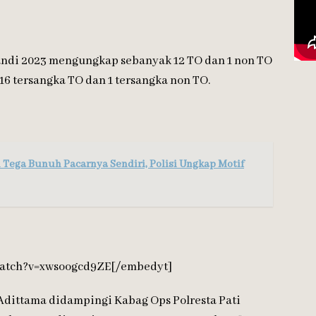
Candi 2023 mengungkap sebanyak 12 TO dan 1 non TO
16 tersangka TO dan 1 tersangka non TO.
n Tega Bunuh Pacarnya Sendiri, Polisi Ungkap Motif
watch?v=xwsoogcd9ZE[/embedyt]
dittama didampingi Kabag Ops Polresta Pati