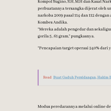
Kompol Sugino, S.H, M.H dan Kasat Nark
perbuatannya tersangka dijerat oleh 
narkoba 2009 pasal 114 dan 112 dengan
Kombes Andika.
“Mereka adalah pengedar dan sekaligu
gorila 5 , 61 gram,” pungkasnya.
“Pencapaian target operasi 240% dari 
Read
Buat Gaduh Persidangan, Hakim B
Modus peredarannya melalui online den