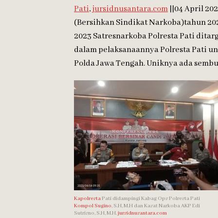
Pati
,
jursidnusantara.com
||04 April 20
(Bersihkan Sindikat Narkoba)tahun 20
2023 Satresnarkoba Polresta Pati dita
dalam pelaksanaannya Polresta Pati un
Polda Jawa Tengah. Uniknya ada sembun
Kapolresta
Pati didampingi Kabag Ops Polresta Pati
Kompol Sugino
, S.H, M.H dan Kasat Narkoba AKP Edi
Sutrisno, S.H, M.H.
jursidnusantara.com