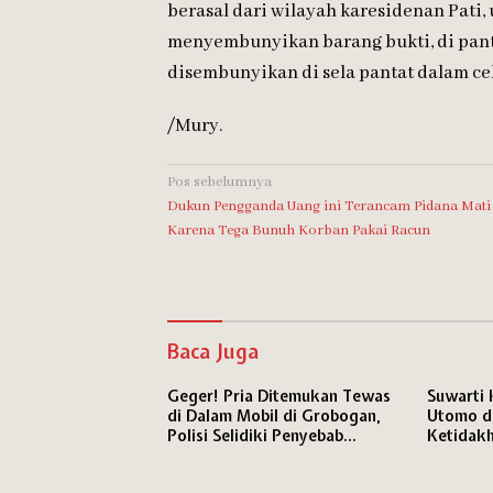
berasal dari wilayah karesidenan Pati, 
menyembunyikan barang bukti, di pant
disembunyikan di sela pantat dalam ce
/Mury.
Navigasi
Pos sebelumnya
Dukun Pengganda Uang ini Terancam Pidana Mati
pos
Karena Tega Bunuh Korban Pakai Racun
Baca Juga
Geger! Pria Ditemukan Tewas
Suwarti 
di Dalam Mobil di Grobogan,
Utomo di
Polisi Selidiki Penyebab
Ketidakh
Kematian
Konfront
Mangkir