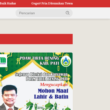
Geger! Pria Ditemukan Tewas di Dalam Mobil di Grobogan, Polisi 