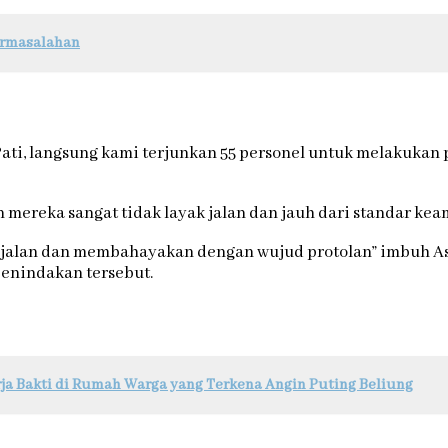
Permasalahan
 Pati, langsung kami terjunkan 55 personel untuk melakuk
mereka sangat tidak layak jalan dan jauh dari standar ke
ak jalan dan membahayakan dengan wujud protolan” imbuh A
enindakan tersebut.
rja Bakti di Rumah Warga yang Terkena Angin Puting Beliung