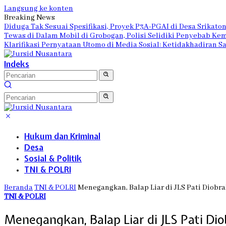
Langsung ke konten
Breaking News
Diduga Tak Sesuai Spesifikasi, Proyek P3A-PGAI di Desa Srikato
Tewas di Dalam Mobil di Grobogan, Polisi Selidiki Penyebab Ke
Klarifikasi Pernyataan Utomo di Media Sosial: Ketidakhadiran 
Indeks
Hukum dan Kriminal
Desa
Sosial & Politik
TNI & POLRI
Beranda
TNI & POLRI
Menegangkan, Balap Liar di JLS Pati Diobra
TNI & POLRI
Menegangkan, Balap Liar di JLS Pati Dio