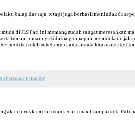
pelaku balap liar saja, tetapi juga berhasil menindak 60 s
nak muda di JLS Pati ini memang sudah sangat meresahkan 
serta teman-temannya tidak segan-segan memblokade jalan 
 diberhentikan oleh sekelompok anak muda khususnya ketika 
602 Personel Polisi RW
g akan terus kami lakukan secara masif sampai kota Pati be