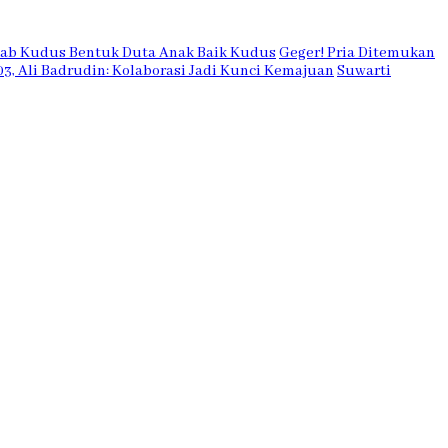
kab Kudus Bentuk Duta Anak Baik Kudus
Geger! Pria Ditemukan
03, Ali Badrudin: Kolaborasi Jadi Kunci Kemajuan
Suwarti