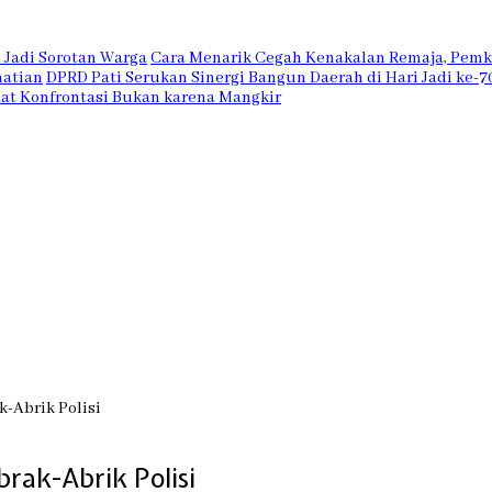
n Jadi Sorotan Warga
Cara Menarik Cegah Kenakalan Remaja, Pem
matian
DPRD Pati Serukan Sinergi Bangun Daerah di Hari Jadi ke-7
Saat Konfrontasi Bukan karena Mangkir
k-Abrik Polisi
brak-Abrik Polisi