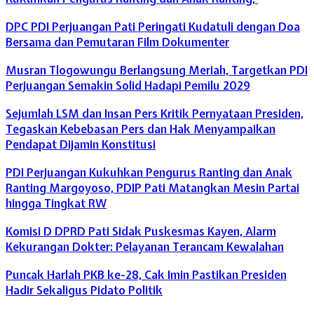
DPC PDI Perjuangan Pati Peringati Kudatuli dengan Doa
Bersama dan Pemutaran Film Dokumenter
Musran Tlogowungu Berlangsung Meriah, Targetkan PDI
Perjuangan Semakin Solid Hadapi Pemilu 2029
Sejumlah LSM dan Insan Pers Kritik Pernyataan Presiden,
Tegaskan Kebebasan Pers dan Hak Menyampaikan
Pendapat Dijamin Konstitusi
PDI Perjuangan Kukuhkan Pengurus Ranting dan Anak
Ranting Margoyoso, PDIP Pati Matangkan Mesin Partai
hingga Tingkat RW
Komisi D DPRD Pati Sidak Puskesmas Kayen, Alarm
Kekurangan Dokter: Pelayanan Terancam Kewalahan
Puncak Harlah PKB ke-28, Cak Imin Pastikan Presiden
Hadir Sekaligus Pidato Politik