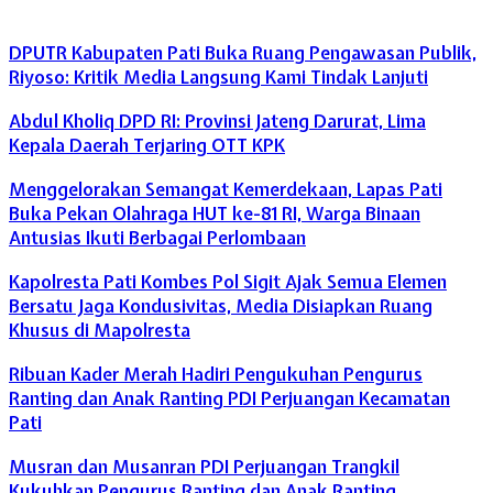
DPUTR Kabupaten Pati Buka Ruang Pengawasan Publik,
Riyoso: Kritik Media Langsung Kami Tindak Lanjuti
Abdul Kholiq DPD RI: Provinsi Jateng Darurat, Lima
Kepala Daerah Terjaring OTT KPK
Menggelorakan Semangat Kemerdekaan, Lapas Pati
Buka Pekan Olahraga HUT ke-81 RI, Warga Binaan
Antusias Ikuti Berbagai Perlombaan
Kapolresta Pati Kombes Pol Sigit Ajak Semua Elemen
Bersatu Jaga Kondusivitas, Media Disiapkan Ruang
Khusus di Mapolresta
Ribuan Kader Merah Hadiri Pengukuhan Pengurus
Ranting dan Anak Ranting PDI Perjuangan Kecamatan
Pati
Musran dan Musanran PDI Perjuangan Trangkil
Kukuhkan Pengurus Ranting dan Anak Ranting,