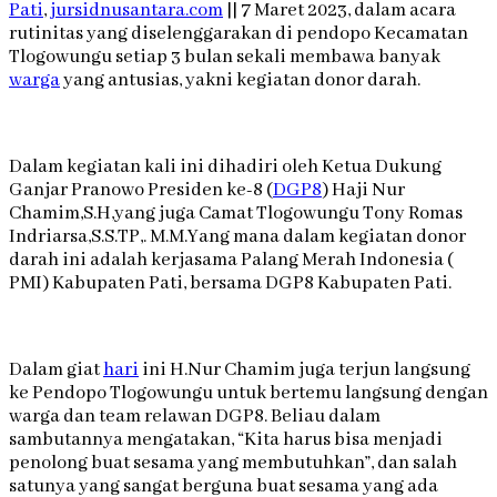
Pati
,
jursidnusantara.com
|| 7 Maret 2023, dalam acara
rutinitas yang diselenggarakan di pendopo Kecamatan
Tlogowungu setiap 3 bulan sekali membawa banyak
warga
yang antusias, yakni kegiatan donor darah.
Dalam kegiatan kali ini dihadiri oleh Ketua Dukung
Ganjar Pranowo Presiden ke-8 (
DGP8
) Haji Nur
Chamim,S.H,yang juga Camat Tlogowungu Tony Romas
Indriarsa,S.S.TP,. M.M.Yang mana dalam kegiatan donor
darah ini adalah kerjasama Palang Merah Indonesia (
PMI) Kabupaten Pati, bersama DGP8 Kabupaten Pati.
Dalam giat
hari
ini H.Nur Chamim juga terjun langsung
ke Pendopo Tlogowungu untuk bertemu langsung dengan
warga dan team relawan DGP8. Beliau dalam
sambutannya mengatakan, “Kita harus bisa menjadi
penolong buat sesama yang membutuhkan”, dan salah
satunya yang sangat berguna buat sesama yang ada