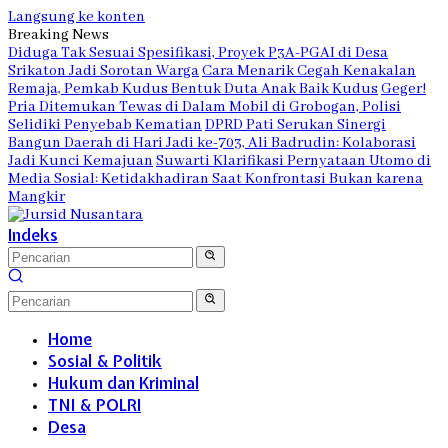
Langsung ke konten
Breaking News
Diduga Tak Sesuai Spesifikasi, Proyek P3A-PGAI di Desa
Srikaton Jadi Sorotan Warga
Cara Menarik Cegah Kenakalan
Remaja, Pemkab Kudus Bentuk Duta Anak Baik Kudus
Geger!
Pria Ditemukan Tewas di Dalam Mobil di Grobogan, Polisi
Selidiki Penyebab Kematian
DPRD Pati Serukan Sinergi
Bangun Daerah di Hari Jadi ke-703, Ali Badrudin: Kolaborasi
Jadi Kunci Kemajuan
Suwarti Klarifikasi Pernyataan Utomo di
Media Sosial: Ketidakhadiran Saat Konfrontasi Bukan karena
Mangkir
Indeks
Home
Sosial & Politik
Hukum dan Kriminal
TNI & POLRI
Desa