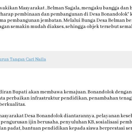
wakikan Masyarakat , Belman Sagala, mengaku bangga dan 
rharap pembinaan dan pembangunan di Desa Bonandolok” ka
utama pembangunan jembatan. Melalui Bunga Desa Belman b
agan semakin mudah diakses, sehingga objek tersebut semak
urun Tangan Cari Naila
ehadiran Bupati akan membawa kemajuan. Bonandolok deng
minta perbaikan infrastruktur pendidikan, penambahan ten
erkualitas.
asyarakat Desa Bonandolok diantarannya, pelayanan keseh
, pengurusan ijin berusaha, penyuluhan KB, sosialisasi pe
dan padat, bantuan pendidikan kepada siswa berprestasi se