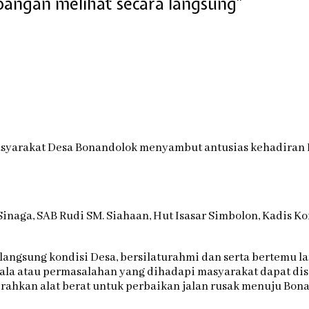
pangan melihat secara langsung”
syarakat Desa Bonandolok menyambut antusias kehadiran 
l Sinaga, SAB Rudi SM. Siahaan, Hut Isasar Simbolon, Kadi
langsung kondisi Desa, bersilaturahmi dan serta bertemu l
ala atau permasalahan yang dihadapi masyarakat dapat di
ahkan alat berat untuk perbaikan jalan rusak menuju Bon