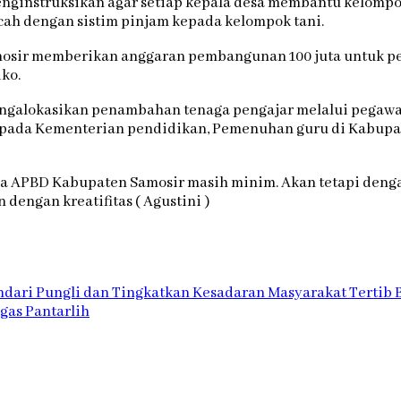
instruksikan agar setiap kepala desa membantu kelompok 
ah dengan sistim pinjam kepada kelompok tani.
mosir memberikan anggaran pembangunan 100 juta untuk pem
ko.
galokasikan penambahan tenaga pengajar melalui pegawai P
kepada Kementerian pendidikan, Pemenuhan guru di Kabup
wa APBD Kabupaten Samosir masih minim. Akan tetapi de
dengan kreatifitas ( Agustini )
ndari Pungli dan Tingkatkan Kesadaran Masyarakat Tertib
gas Pantarlih