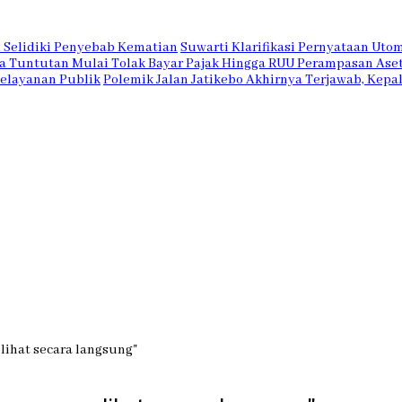
i Selidiki Penyebab Kematian
Suwarti Klarifikasi Pernyataan Uto
 Tuntutan Mulai Tolak Bayar Pajak Hingga RUU Perampasan Aset
 Pelayanan Publik
Polemik Jalan Jatikebo Akhirnya Terjawab, Kepa
lihat secara langsung"