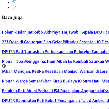
Baca Juga
Polemik Jalan Jatikebo Akhirnya Terjawab, Kepala DPUTR
223 Desa di Grobogan Siap Gelar Pilkades Serentak 10 De
DPUTR Pati Tuntaskan Perbaikan Jalan Pulorejo–Tambahm
Ribuan Doa Menggema, Haul Mbah Lo Kembali Satukan W
Mbah Maridjan: Ketika Kesetiaan Menjadi Warisan di Lere
Ribuan Warga Semarakkan Kirab Budaya 10 Suro Haul Mba
Pemkab Pati Mulai Perbaiki 154 Ruas Jalan, Anggaran Infra
DPUTR Kabupaten Pati Kebut Penanganan Talud Ambrol di