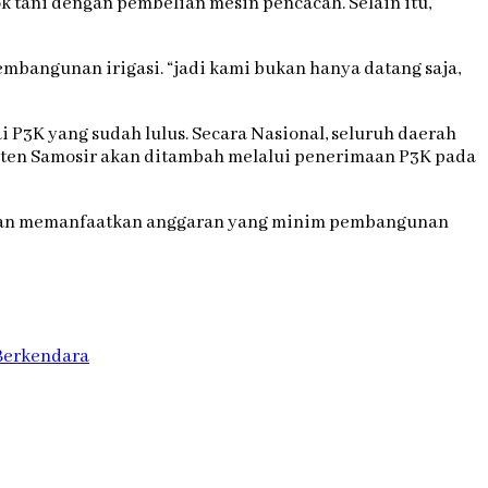
tani dengan pembelian mesin pencacah. Selain itu,
bangunan irigasi. “jadi kami bukan hanya datang saja,
3K yang sudah lulus. Secara Nasional, seluruh daerah
aten Samosir akan ditambah melalui penerimaan P3K pada
ngan memanfaatkan anggaran yang minim pembangunan
 Berkendara