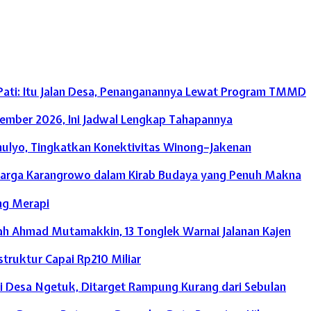
 Pati: Itu Jalan Desa, Penanganannya Lewat Program TMMD
sember 2026, Ini Jadwal Lengkap Tahapannya
ulyo, Tingkatkan Konektivitas Winong–Jakenan
arga Karangrowo dalam Kirab Budaya yang Penuh Makna
ng Merapi
h Ahmad Mutamakkin, 13 Tonglek Warnai Jalanan Kajen
struktur Capai Rp210 Miliar
 Desa Ngetuk, Ditarget Rampung Kurang dari Sebulan