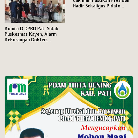
Cak Imin Pastikan Presiden
Hadir Sekaligus Pidato
Politik
Komisi D DPRD Pati Sidak
Puskesmas Kayen, Alarm
Kekurangan Dokter:
Pelayanan Terancam
Kewalahan