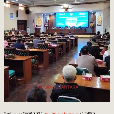
Grobogan//2026/1/17/
jursidnusantara.com
/,”- DPRD