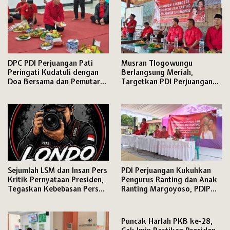
DPC PDI Perjuangan Pati
Musran Tlogowungu
Peringati Kudatuli dengan
Berlangsung Meriah,
Doa Bersama dan Pemutaran
Targetkan PDI Perjuangan
Film Dokumenter
Semakin Solid Hadapi Pemilu
2029
Sejumlah LSM dan Insan Pers
PDI Perjuangan Kukuhkan
Kritik Pernyataan Presiden,
Pengurus Ranting dan Anak
Tegaskan Kebebasan Pers
Ranting Margoyoso, PDIP
dan Hak Menyampaikan
Pati Matangkan Mesin Partai
Pendapat Dijamin Konstitusi
hingga Tingkat RW
Puncak Harlah PKB ke-28,