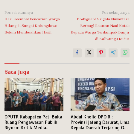
Navigasi
Pos sebelumnya
Pos selanjutnya
Hari Keempat Pencarian Warga
Bodyguard Srigala Nusantara
pos
Hilang di Sungai Kedungdowo
Berbagi Ratusan Nasi Kotak
Belum Membuahkan Hasil
Kepada Warga Terdampak Banjir
di Kaliwungu Kudus
Baca Juga
DPUTR Kabupaten Pati Buka
Abdul Kholiq DPD RI:
Ruang Pengawasan Publik,
Provinsi Jateng Darurat, Lima
Riyoso: Kritik Media
Kepala Daerah Terjaring OTT
Langsung Kami Tindak
KPK