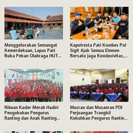
Lanjuti
Menggelorakan Semangat
Kapolresta Pati Kombes Pol
Kemerdekaan, Lapas Pati
Sigit Ajak Semua Elemen
Buka Pekan Olahraga HUT
Bersatu Jaga Kondusivitas,
ke-81 RI, Warga Binaan
Media Disiapkan Ruang
Antusias Ikuti Berbagai
Khusus di Mapolresta
Perlombaan
Ribuan Kader Merah Hadiri
Musran dan Musanran PDI
Pengukuhan Pengurus
Perjuangan Trangkil
Ranting dan Anak Ranting
Kukuhkan Pengurus Ranting
PDI Perjuangan Kecamatan
dan Anak Ranting,
Pati