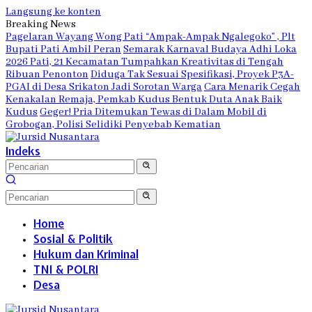
Langsung ke konten
Breaking News
Pagelaran Wayang Wong Pati “Ampak-Ampak Ngalegoko” , Plt
Bupati Pati Ambil Peran
Semarak Karnaval Budaya Adhi Loka
2026 Pati, 21 Kecamatan Tumpahkan Kreativitas di Tengah
Ribuan Penonton
Diduga Tak Sesuai Spesifikasi, Proyek P3A-
PGAI di Desa Srikaton Jadi Sorotan Warga
Cara Menarik Cegah
Kenakalan Remaja, Pemkab Kudus Bentuk Duta Anak Baik
Kudus
Geger! Pria Ditemukan Tewas di Dalam Mobil di
Grobogan, Polisi Selidiki Penyebab Kematian
Indeks
Home
Sosial & Politik
Hukum dan Kriminal
TNI & POLRI
Desa