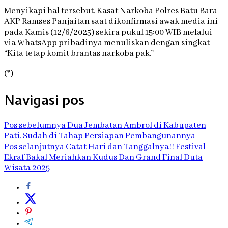
Menyikapi hal tersebut, Kasat Narkoba Polres Batu Bara
AKP Ramses Panjaitan saat dikonfirmasi awak media ini
pada Kamis (12/6/2025) sekira pukul 15:00 WIB melalui
via WhatsApp pribadinya menuliskan dengan singkat
“Kita tetap komit brantas narkoba pak.”
(*)
Navigasi pos
Pos sebelumnya
Dua Jembatan Ambrol di Kabupaten
Pati, Sudah di Tahap Persiapan Pembangunannya
Pos selanjutnya
Catat Hari dan Tanggalnya!! Festival
Ekraf Bakal Meriahkan Kudus Dan Grand Final Duta
Wisata 2025