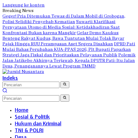
Langsung ke konten
Breaking News
Geger! Pria Ditemukan Tewas di Dalam Mobil di Grobogan,
Polisi Selidiki Penyebab Kematian
Suwarti Klarifikasi
Pernyataan Utomo di Media Sosial: Ketidakhadiran Saat
Konfrontasi Bukan karena Mangkir
Gelar Demo Kaukus
Benteng Rakyat Kudus, Bawa Tuntutan Mulai Tolak Bayar
Pajak Hingga RUU Perampasan Aset Segera Disahkan
DPRD Pati
Mulai Bahas Perubahan KUA-PPAS 2026, Plt Bupati Paparkan
Strategi Jaga Fiskal dan Prioritaskan Pelayanan Publik
Polemik
Jalan Jatikebo Akhirnya Terjawab, Kepala DPUTR Pati: Itu Jalan
Desa, Penanganannya Lewat Program TMMD
Indeks
Home
Sosial & Politik
Hukum dan Kriminal
TNI & POLRI
Desa