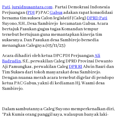
Pati
,
jursidnusantara.com
. Partai Demokrasi Indonesia
Perjuangan (
PDI
P) PAC
Gabus
adakan rapat konsolidasi
bersama tim sukses Calon legislatif (Caleg)
DPRD Pati
Suyono, S.H., Desa Sambirejo kecamatan Gabus. Acara
bertajuk Pasukan gugus tugas Komandan tempur
tersebut bertujuan guna memantapkan kinerja tim
suksesnya. Dan Pasukan desa Sambirejo bersedia
menangkan Calegnya.(03/11/23)
Acara dihadiri oleh ketua DPC PDI Perjuangan
Ali
Badrudin
, S.E., perwakilan Caleg DPRD Provinsi Dewanto
Aji Pamungkas , perwakilan Caleg
DPR RI
Alwin Basri dan
Tim Sukses dari tokoh masyarakat desa Sambirejo.
Dengan nuansa merah acara tersebut digelar di pendopo
ketua PAC Gabus, yakni di kediaman Hj. Wasmi desa
Sambirejo.
Dalam sambutannya Caleg Suyono memperkenalkan diri,
“Pak Kumis orang panggil saya, walaupun banyak laki-