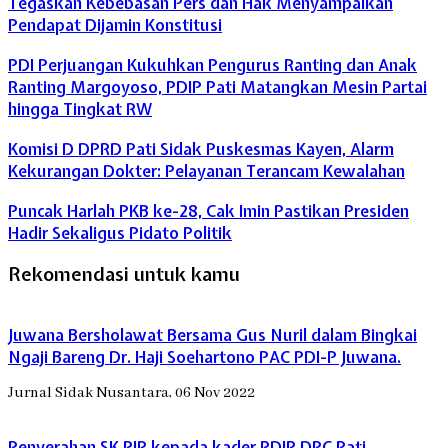
Tegaskan Kebebasan Pers dan Hak Menyampaikan
Pendapat Dijamin Konstitusi
PDI Perjuangan Kukuhkan Pengurus Ranting dan Anak
Ranting Margoyoso, PDIP Pati Matangkan Mesin Partai
hingga Tingkat RW
Komisi D DPRD Pati Sidak Puskesmas Kayen, Alarm
Kekurangan Dokter: Pelayanan Terancam Kewalahan
Puncak Harlah PKB ke-28, Cak Imin Pastikan Presiden
Hadir Sekaligus Pidato Politik
Rekomendasi untuk kamu
Juwana Bersholawat Bersama Gus Nuril dalam Bingkai
Ngaji Bareng Dr. Haji Soehartono PAC PDI-P Juwana.
Jurnal Sidak Nusantara, 06 Nov 2022
Penyerahan SK PIP kepada kader PDIP DPC Pati