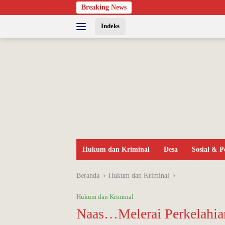
Langsung
Breaking News
ke
Indeks
konten
Hukum dan Kriminal
Desa
Sosial & 
Beranda
Hukum dan Kriminal
Hukum dan Kriminal
Naas…Melerai Perkel