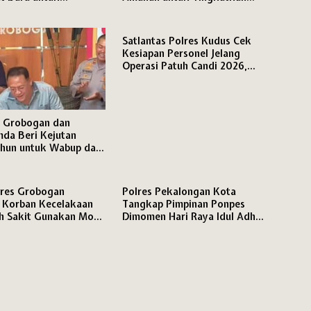
ian kepada
Profesionalisme
kat
Satlantas Polres Kudus Cek
Kesiapan Personel Jelang
Operasi Patuh Candi 2026,
Ingatkan Disiplin Berlalu Lintas
s Grobogan dan
da Beri Kejutan
ahun untuk Wabup dan
PRD
res Grobogan
Polres Pekalongan Kota
 Korban Kecelakaan
Tangkap Pimpinan Ponpes
h Sakit Gunakan Mobil
Dimomen Hari Raya Idul Adha
1447 H, Dugaan Tindak Asusila
Santriwati