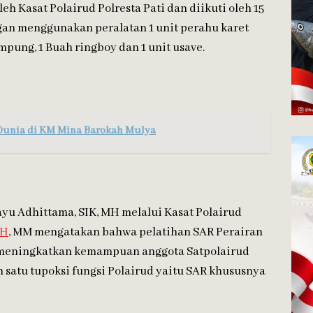
h Kasat Polairud Polresta Pati dan diikuti oleh 15
ngan menggunakan peralatan 1 unit perahu karet
pung, 1 Buah ringboy dan 1 unit usave.
Dunia di KM Mina Barokah Mulya
yu Adhittama, SIK, MH melalui Kasat Polairud
SH
, MM mengatakan bahwa pelatihan SAR Perairan
n meningkatkan kemampuan anggota Satpolairud
 satu tupoksi fungsi Polairud yaitu SAR khususnya