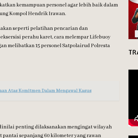
gkatkan kemampuan personel agar lebih baik dalam
bung Kompol Hendrik Irawan.
akan seperti pelatihan pencarian dan
 eksersisi perahu karet, cara melempar Lifebuoy
an melibatkan 15 personel Satpolairud Polresta
TR
gaan Atas Komitmen Dalam Mengawal Kasus
dinilai penting dilaksanakan mengingat wilayah
at pantai sepanjang 60 kilometer yang rawan