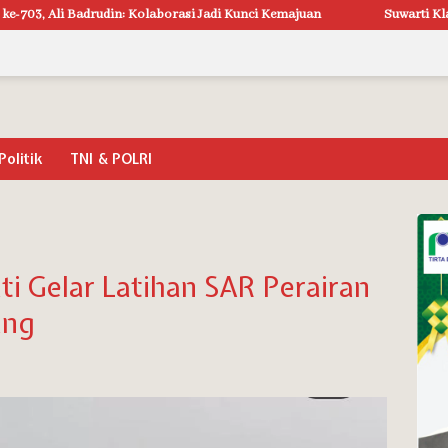
aborasi Jadi Kunci Kemajuan
Suwarti Klarifikasi Pernyataan Utom
Politik
TNI & POLRI
ti Gelar Latihan SAR Perairan
ang