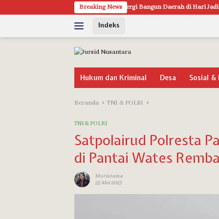
Langsung
Pati Serukan Sinergi Bangun Daerah di Hari Jadi ke-703, Ali Badrudin: Kol
Breaking News
ke
Indeks
konten
Hukum dan Kriminal
Desa
Sosial & 
Beranda
TNI & POLRI
TNI & POLRI
Satpolairud Polresta Pa
di Pantai Wates Remb
Muriatama
25 Mei 2023