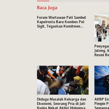
Baca Juga
Forum Wartawan Pati Sambut
Kapolresta Baru Kombes Pol
Sigit, Tegaskan Komitmen
Perkuat Sinergi Pers dan Polri
Penyegar
Jateng, 
Resmi Be
Diduga Masalah Keluarga dan
AKBP En
Ekonomi, Seorang Pria di Jati
Pimpin P
Kudus Nekat Akhiri Hidupnya
Semanga