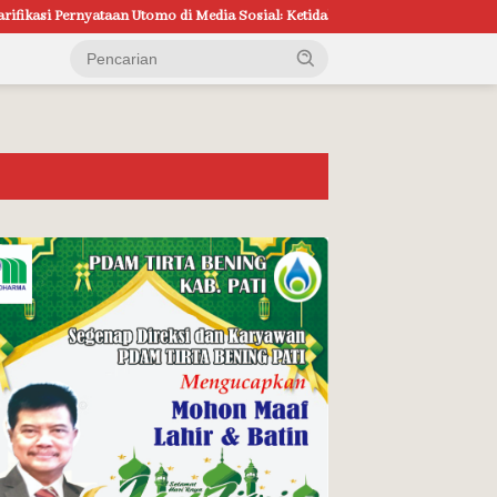
o di Media Sosial: Ketidakhadiran Saat Konfrontasi Bukan karena Mangkir