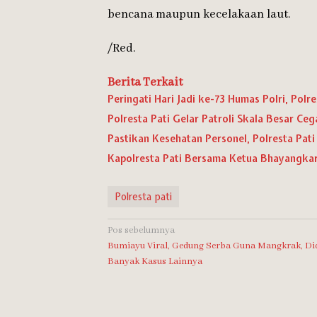
bencana maupun kecelakaan laut.
/Red.
Berita Terkait
Peringati Hari Jadi ke-73 Humas Polri, Pol
Polresta Pati Gelar Patroli Skala Besar Ceg
Pastikan Kesehatan Personel, Polresta Pati
Kapolresta Pati Bersama Ketua Bhayangkar
Polresta pati
Navigasi
Pos sebelumnya
Bumiayu Viral, Gedung Serba Guna Mangkrak, Di
pos
Banyak Kasus Lainnya