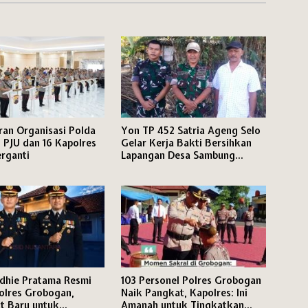
an Organisasi Polda
Yon TP 452 Satria Ageng Selo
6 PJU dan 16 Kapolres
Gelar Kerja Bakti Bersihkan
rganti
Lapangan Desa Sambung
Sambut HUT ke-81 RI
dhie Pratama Resmi
103 Personel Polres Grobogan
olres Grobogan,
Naik Pangkat, Kapolres: Ini
t Baru untuk
Amanah untuk Tingkatkan