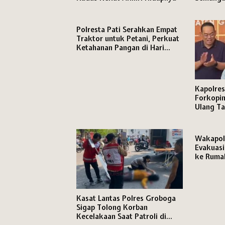
Pengabd
Masyara
Polresta Pati Serahkan Empat
Traktor untuk Petani, Perkuat
Ketahanan Pangan di Hari
Bhayangkara ke-80
Kapolre
Forkopim
Ulang T
Ketua D
Wakapol
Evakuasi
ke Ruma
Dinas
Kasat Lantas Polres Groboga
Sigap Tolong Korban
Kecelakaan Saat Patroli di