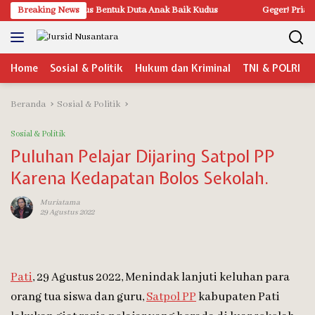
Langsung
ja, Pemkab Kudus Bentuk Duta Anak Baik Kudus
Breaking News
Geger! Pria Dite
ke
konten
Home
Sosial & Politik
Hukum dan Kriminal
TNI & POLRI
Beranda
Sosial & Politik
Sosial & Politik
Puluhan Pelajar Dijaring Satpol PP
Karena Kedapatan Bolos Sekolah.
Muriatama
29 Agustus 2022
Pati
, 29 Agustus 2022, Menindak lanjuti keluhan para
orang tua siswa dan guru,
Satpol PP
kabupaten Pati