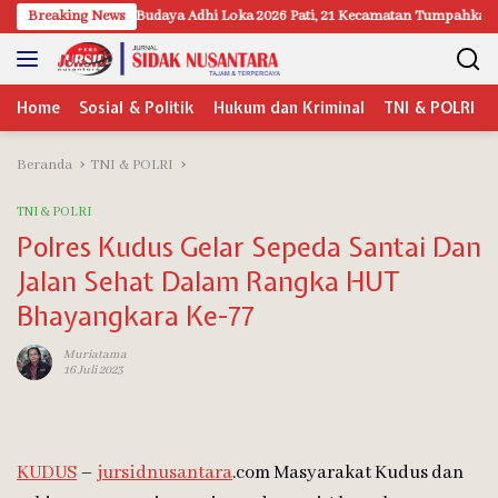
Langsung
al Budaya Adhi Loka 2026 Pati, 21 Kecamatan Tumpahkan Kreativitas di T
Breaking News
ke
konten
Home
Sosial & Politik
Hukum dan Kriminal
TNI & POLRI
Beranda
TNI & POLRI
TNI & POLRI
Polres Kudus Gelar Sepeda Santai Dan
Jalan Sehat Dalam Rangka HUT
Bhayangkara Ke-77
Muriatama
16 Juli 2023
KUDUS
–
jursidnusantara
.com Masyarakat Kudus dan