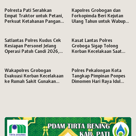
Masyarakat
Polresta Pati Serahkan
Kapolres Grobogan dan
Empat Traktor untuk Petani,
Forkopimda Beri Kejutan
Perkuat Ketahanan Pangan
Ulang Tahun untuk Wabup
di Hari Bhayangkara ke-80
dan Ketua DPRD
Satlantas Polres Kudus Cek
Kasat Lantas Polres
Kesiapan Personel Jelang
Groboga Sigap Tolong
Operasi Patuh Candi 2026,
Korban Kecelakaan Saat
Ingatkan Disiplin Berlalu
Patroli di Purwodadi
Lintas
Wakapolres Grobogan
Polres Pekalongan Kota
Evakuasi Korban Kecelakaan
Tangkap Pimpinan Ponpes
ke Rumah Sakit Gunakan
Dimomen Hari Raya Idul
Mobil Dinas
Adha 1447 H, Dugaan Tindak
Asusila Santriwati