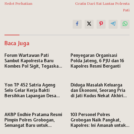
Sedot Perhatian
Gratis Dari Sat Lantas Polresta
Pati
Baca Juga
Forum Wartawan Pati
Penyegaran Organisasi
Sambut Kapolresta Baru
Polda Jateng, 6 PJU dan 16
Kombes Pol Sigit, Tegaskan
Kapolres Resmi Berganti
Komitmen Perkuat Sinergi
Pers dan Polri
Yon TP 452 Satria Ageng
Diduga Masalah Keluarga
Selo Gelar Kerja Bakti
dan Ekonomi, Seorang Pria
Bersihkan Lapangan Desa
di Jati Kudus Nekat Akhiri
Sambung Sambut HUT ke-81
Hidupnya
RI
AKBP Endhie Pratama Resmi
103 Personel Polres
Pimpin Polres Grobogan,
Grobogan Naik Pangkat,
Semangat Baru untuk
Kapolres: Ini Amanah untuk
Pengabdian kepada
Tingkatkan Profesionalisme