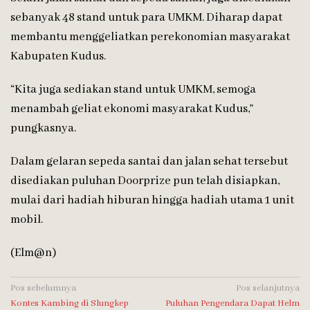
sebanyak 48 stand untuk para UMKM. Diharap dapat
membantu menggeliatkan perekonomian masyarakat
Kabupaten Kudus.
“Kita juga sediakan stand untuk UMKM, semoga
menambah geliat ekonomi masyarakat Kudus,”
pungkasnya.
Dalam gelaran sepeda santai dan jalan sehat tersebut
disediakan puluhan Doorprize pun telah disiapkan,
mulai dari hadiah hiburan hingga hadiah utama 1 unit
mobil.
(Elm@n)
Navigasi
Pos sebelumnya
Pos selanjutnya
Kontes Kambing di Slungkep
Puluhan Pengendara Dapat Helm
pos