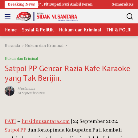
Langsung
ko” , Plt Bupati Pati Ambil Peran
Breaking News
Semarak Karnaval Budaya Adhi
ke
konten
Home
Sosial & Politik
Hukum dan Kriminal
TNI & POLRI
Beranda
Hukum dan Kriminal
Hukum dan Kriminal
Satpol PP Gencar Razia Kafe Karaoke
yang Tak Berijin.
Muriatama
24 September 2022
PATI
–
jursidnusantara.com
| 24 September 2022.
Satpol PP
dan forkopimda Kabupaten Pati kembali