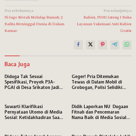
Navigasi
Pos sebelumnya
Pos selanjutnya
Si Jago Merah Melalap Rumah, 2
Rabies, PDHI Jateng I Buka
pos
Balita Meninggal Dunia di Dalam
Layanan Vaksinasi Anti Rabies
Kamar.
Gratis
Baca Juga
Diduga Tak Sesuai
Geger! Pria Ditemukan
Spesifikasi, Proyek P3A-
Tewas di Dalam Mobil di
PGAI di Desa Srikaton Jadi
Grobogan, Polisi Selidiki
Sorotan Warga
Penyebab Kematian
Suwarti Klarifikasi
Didik Laporkan NU Dugaan
Pernyataan Utomo di Media
Fitnah dan Pencemaran
Sosial: Ketidakhadiran Saat
Nama Baik di Media Sosial
Konfrontasi Bukan karena
ke Polresta Pati
Mangkir