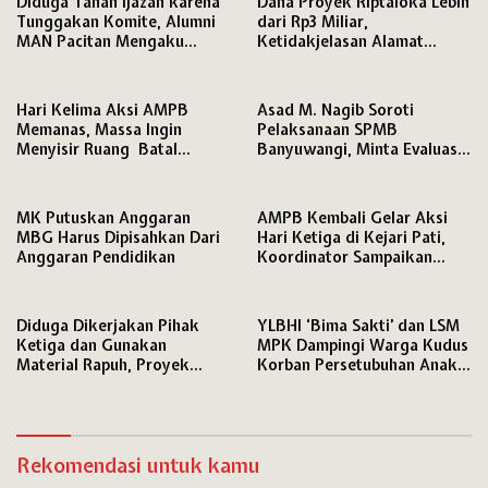
Diduga Tahan Ijazah karena
Dana Proyek Riptaloka Lebih
Tunggakan Komite, Alumni
dari Rp3 Miliar,
MAN Pacitan Mengaku
Ketidakjelasan Alamat
Terhambat Daftar Kuliah
Penyedia Jadi Sorotan
Hari Kelima Aksi AMPB
Asad M. Nagib Soroti
Memanas, Massa Ingin
Pelaksanaan SPMB
Menyisir Ruang Batal
Banyuwangi, Minta Evaluasi
karena Persoalan HP
Jabatan PLT dan Jamin Hak
Pendidikan Siswa
MK Putuskan Anggaran
AMPB Kembali Gelar Aksi
MBG Harus Dipisahkan Dari
Hari Ketiga di Kejari Pati,
Anggaran Pendidikan
Koordinator Sampaikan
Tuntutan Keras soal
Penanganan Kasus Korupsi
Diduga Dikerjakan Pihak
YLBHI ‘Bima Sakti’ dan LSM
Ketiga dan Gunakan
MPK Dampingi Warga Kudus
Material Rapuh, Proyek
Korban Persetubuhan Anak
Irigasi Rp195 Juta di Brebes
Dibawah Umur
Dituntut Diaudit
Rekomendasi untuk kamu