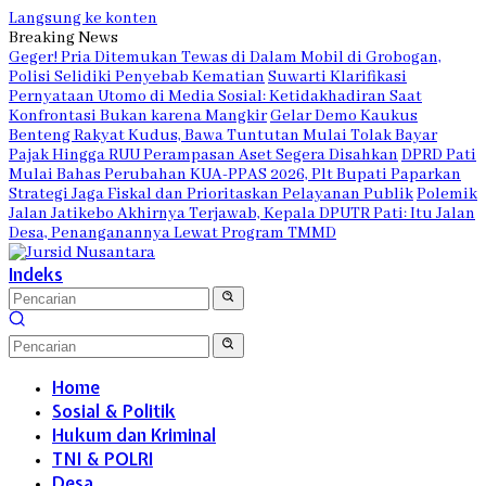
Langsung ke konten
Breaking News
Geger! Pria Ditemukan Tewas di Dalam Mobil di Grobogan,
Polisi Selidiki Penyebab Kematian
Suwarti Klarifikasi
Pernyataan Utomo di Media Sosial: Ketidakhadiran Saat
Konfrontasi Bukan karena Mangkir
Gelar Demo Kaukus
Benteng Rakyat Kudus, Bawa Tuntutan Mulai Tolak Bayar
Pajak Hingga RUU Perampasan Aset Segera Disahkan
DPRD Pati
Mulai Bahas Perubahan KUA-PPAS 2026, Plt Bupati Paparkan
Strategi Jaga Fiskal dan Prioritaskan Pelayanan Publik
Polemik
Jalan Jatikebo Akhirnya Terjawab, Kepala DPUTR Pati: Itu Jalan
Desa, Penanganannya Lewat Program TMMD
Indeks
Home
Sosial & Politik
Hukum dan Kriminal
TNI & POLRI
Desa