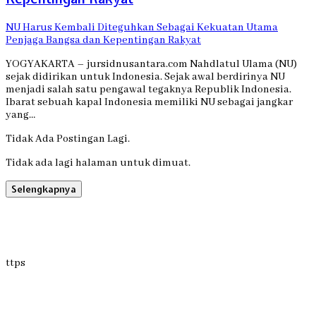
NU Harus Kembali Diteguhkan Sebagai Kekuatan Utama
Penjaga Bangsa dan Kepentingan Rakyat
YOGYAKARTA – jursidnusantara.com Nahdlatul Ulama (NU)
sejak didirikan untuk Indonesia. Sejak awal berdirinya NU
menjadi salah satu pengawal tegaknya Republik Indonesia.
Ibarat sebuah kapal Indonesia memiliki NU sebagai jangkar
yang…
Tidak Ada Postingan Lagi.
Tidak ada lagi halaman untuk dimuat.
Selengkapnya
ttps