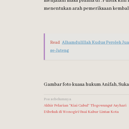
menjalani masa pidana di . Publik kini
menentukan arah pemeriksaan kembali 
Read
Alhamdulillah Kudus Peroleh Jua
se-Jateng
Gambar foto kuasa hukum Anifah, Suk
Navigasi
Pos sebelumnya
Akhir Pelarian “Kiai Cabul” Tlogowungu! Asyhari
pos
Dibekuk di Wonogiri Usai Kabur Lintas Kota