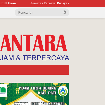
ak Karnaval Budaya Adhi Loka 2026 Pati, 21 Kecamatan Tumpahkan Kreativ