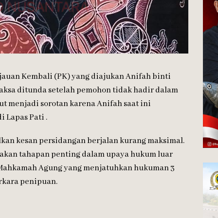
auan Kembali (PK) yang diajukan Anifah binti
rpaksa ditunda setelah pemohon tidak hadir dalam
t menjadi sorotan karena Anifah saat ini
 Lapas Pati .
an kesan persidangan berjalan kurang maksimal.
pakan tahapan penting dalam upaya hukum luar
n Mahkamah Agung yang menjatuhkan hukuman 3
rkara penipuan.