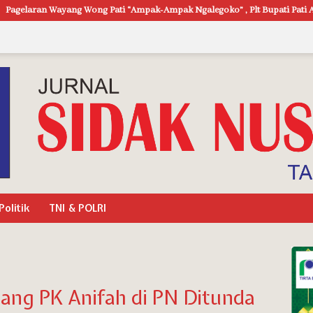
ti “Ampak-Ampak Ngalegoko” , Plt Bupati Pati Ambil Peran
Semar
Politik
TNI & POLRI
ang PK Anifah di PN Ditunda