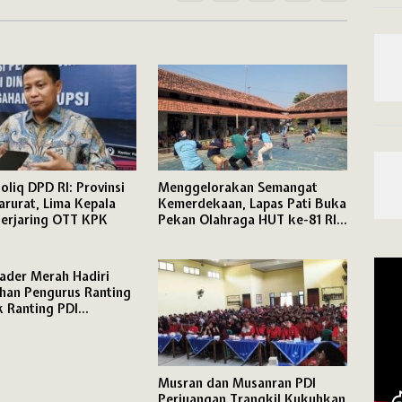
oliq DPD RI: Provinsi
Menggelorakan Semangat
arurat, Lima Kepala
Kemerdekaan, Lapas Pati Buka
erjaring OTT KPK
Pekan Olahraga HUT ke-81 RI,
Warga Binaan Antusias Ikuti
Berbagai Perlombaan
ader Merah Hadiri
han Pengurus Ranting
 Ranting PDI
an Kecamatan Pati
Musran dan Musanran PDI
Perjuangan Trangkil Kukuhkan