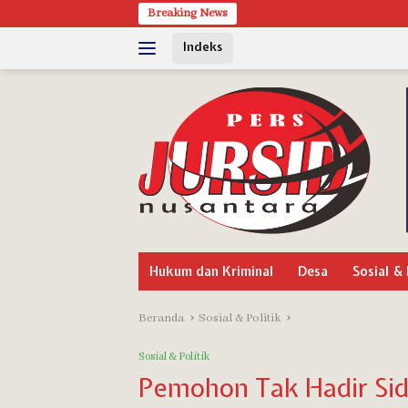
Langsung
Breaking News
Pagelaran Wayang Wong Pa
ke
Indeks
konten
Hukum dan Kriminal
Desa
Sosial & 
Beranda
Sosial & Politik
Sosial & Politik
Pemohon Tak Hadir Sid