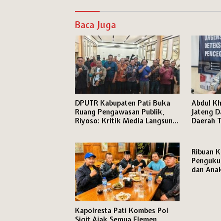
Baca Juga
DPUTR Kabupaten Pati Buka
Abdul Kh
Ruang Pengawasan Publik,
Jateng D
Riyoso: Kritik Media Langsung
Daerah T
Kami Tindak Lanjuti
Ribuan K
Penguku
dan Anak
Perjuang
Kapolresta Pati Kombes Pol
Sigit Ajak Semua Elemen