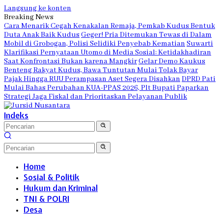
Langsung ke konten
Breaking News
Cara Menarik Cegah Kenakalan Remaja, Pemkab Kudus Bentuk
Duta Anak Baik Kudus
Geger! Pria Ditemukan Tewas di Dalam
Mobil di Grobogan, Polisi Selidiki Penyebab Kematian
Suwarti
Klarifikasi Pernyataan Utomo di Media Sosial: Ketidakhadiran
Saat Konfrontasi Bukan karena Mangkir
Gelar Demo Kaukus
Benteng Rakyat Kudus, Bawa Tuntutan Mulai Tolak Bayar
Pajak Hingga RUU Perampasan Aset Segera Disahkan
DPRD Pati
Mulai Bahas Perubahan KUA-PPAS 2026, Plt Bupati Paparkan
Strategi Jaga Fiskal dan Prioritaskan Pelayanan Publik
Indeks
Home
Sosial & Politik
Hukum dan Kriminal
TNI & POLRI
Desa