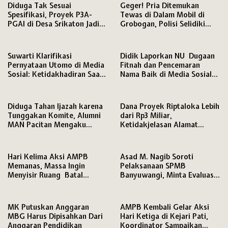
Diduga Tak Sesuai
Geger! Pria Ditemukan
Spesifikasi, Proyek P3A-
Tewas di Dalam Mobil di
PGAI di Desa Srikaton Jadi
Grobogan, Polisi Selidiki
Sorotan Warga
Penyebab Kematian
Suwarti Klarifikasi
Didik Laporkan NU Dugaan
Pernyataan Utomo di Media
Fitnah dan Pencemaran
Sosial: Ketidakhadiran Saat
Nama Baik di Media Sosial
Konfrontasi Bukan karena
ke Polresta Pati
Mangkir
Diduga Tahan Ijazah karena
Dana Proyek Riptaloka Lebih
Tunggakan Komite, Alumni
dari Rp3 Miliar,
MAN Pacitan Mengaku
Ketidakjelasan Alamat
Terhambat Daftar Kuliah
Penyedia Jadi Sorotan
Hari Kelima Aksi AMPB
Asad M. Nagib Soroti
Memanas, Massa Ingin
Pelaksanaan SPMB
Menyisir Ruang Batal
Banyuwangi, Minta Evaluasi
karena Persoalan HP
Jabatan PLT dan Jamin Hak
Pendidikan Siswa
MK Putuskan Anggaran
AMPB Kembali Gelar Aksi
MBG Harus Dipisahkan Dari
Hari Ketiga di Kejari Pati,
Anggaran Pendidikan
Koordinator Sampaikan