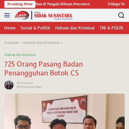
Langsung
itas di Tengah Ribuan Penonton
Breaking News
Diduga Tak Sesuai Spesifikasi, P
ke
konten
Home
Sosial & Politik
Hukum dan Kriminal
TNI & POLRI
Beranda
Hukum dan Kriminal
Hukum dan Kriminal
725 Orang Pasang Badan
Penangguhan Botok CS
Muriatama
28 November 2025