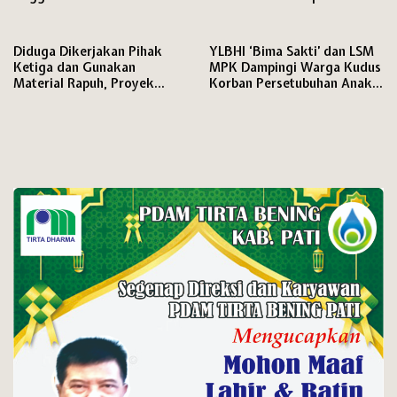
Tuntutan Keras soal
Penanganan Kasus Korupsi
Diduga Dikerjakan Pihak
YLBHI ‘Bima Sakti’ dan LSM
Ketiga dan Gunakan
MPK Dampingi Warga Kudus
Material Rapuh, Proyek
Korban Persetubuhan Anak
Irigasi Rp195 Juta di Brebes
Dibawah Umur
Dituntut Diaudit