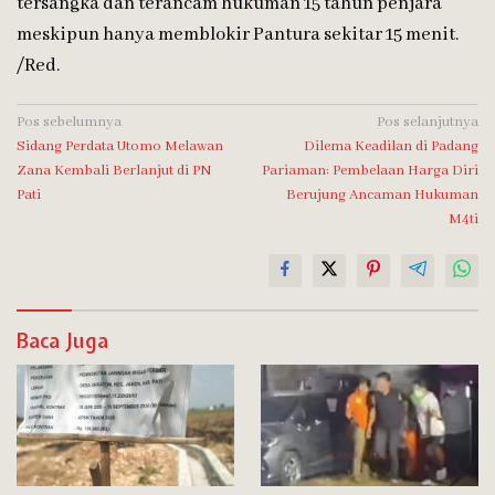
tersangka dan terancam hukuman 15 tahun penjara
meskipun hanya memblokir Pantura sekitar 15 menit.
/Red.
Navigasi
Pos sebelumnya
Pos selanjutnya
Sidang Perdata Utomo Melawan
Dilema Keadilan di Padang
pos
Zana Kembali Berlanjut di PN
Pariaman: Pembelaan Harga Diri
Pati
Berujung Ancaman Hukuman
M4ti
Baca Juga