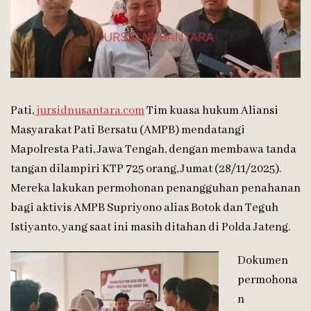
Pati,
jursidnusantara.com
Tim kuasa hukum Aliansi
Masyarakat Pati Bersatu (AMPB) mendatangi
Mapolresta Pati, Jawa Tengah, dengan membawa tanda
tangan dilampiri KTP 725 orang, Jumat (28/11/2025).
Mereka lakukan permohonan penangguhan penahanan
bagi aktivis AMPB Supriyono alias Botok dan Teguh
Istiyanto, yang saat ini masih ditahan di Polda Jateng.
Dokumen
permohona
n