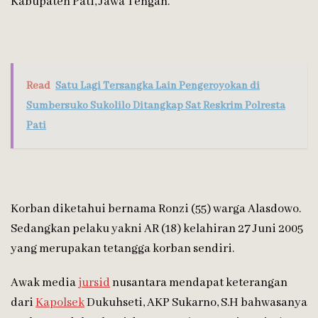
Kabupaten Pati, Jawa Tengah.
Read
Satu Lagi Tersangka Lain Pengeroyokan di
Sumbersuko Sukolilo Ditangkap Sat Reskrim Polresta
Pati
Korban diketahui bernama Ronzi (55) warga Alasdowo.
Sedangkan pelaku yakni AR (18) kelahiran 27 Juni 2005
yang merupakan tetangga korban sendiri.
Awak media
jursid
nusantara mendapat keterangan
dari
Kapolsek
Dukuhseti, AKP Sukarno, S.H bahwasanya