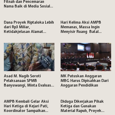
Fitnah dan Pencemaran
Nama Baik di Media Sosial
ke Polresta Pati
Dana Proyek Riptaloka Lebih
Hari Kelima Aksi AMPB
dari Rp3 Miliar,
Memanas, Massa Ingin
Ketidakjelasan Alamat
Menyisir Ruang Batal
Penyedia Jadi Sorotan
karena Persoalan HP
Asad M. Nagib Soroti
MK Putuskan Anggaran
Pelaksanaan SPMB
MBG Harus Dipisahkan Dari
Banyuwangi, Minta Evaluasi
Anggaran Pendidikan
Jabatan PLT dan Jamin Hak
Pendidikan Siswa
AMPB Kembali Gelar Aksi
Diduga Dikerjakan Pihak
Hari Ketiga di Kejari Pati,
Ketiga dan Gunakan
Koordinator Sampaikan
Material Rapuh, Proyek