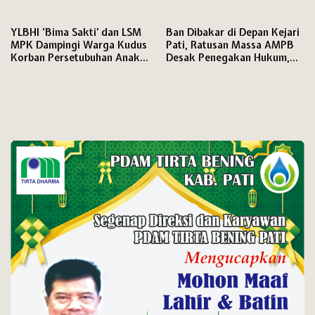
Tuntutan Keras soal
Irigasi Rp195 Juta di Brebes
Penanganan Kasus Korupsi
Dituntut Diaudit
YLBHI ‘Bima Sakti’ dan LSM
Ban Dibakar di Depan Kejari
MPK Dampingi Warga Kudus
Pati, Ratusan Massa AMPB
Korban Persetubuhan Anak
Desak Penegakan Hukum,
Dibawah Umur
Ancam Lanjutkan Aksi Lima
Hari