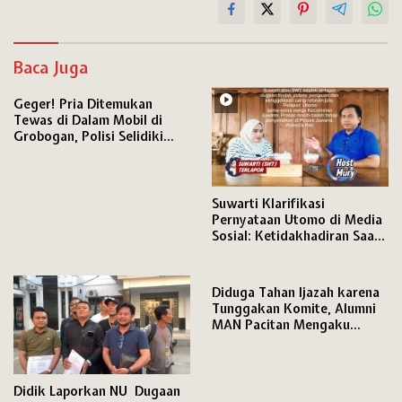
Baca Juga
Geger! Pria Ditemukan
Tewas di Dalam Mobil di
Grobogan, Polisi Selidiki
Penyebab Kematian
Suwarti Klarifikasi
Pernyataan Utomo di Media
Sosial: Ketidakhadiran Saat
Konfrontasi Bukan karena
Mangkir
Diduga Tahan Ijazah karena
Tunggakan Komite, Alumni
MAN Pacitan Mengaku
Terhambat Daftar Kuliah
Didik Laporkan NU Dugaan