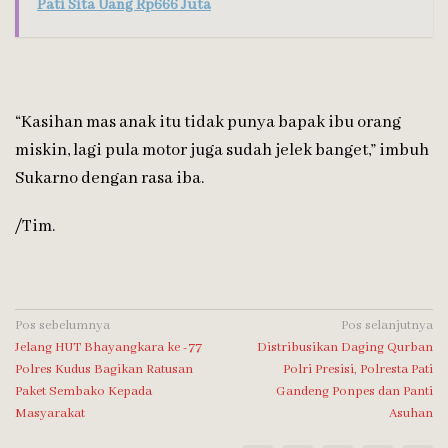
Pati Sita Uang Rp666 Juta
“Kasihan mas anak itu tidak punya bapak ibu orang
miskin, lagi pula motor juga sudah jelek banget,” imbuh
Sukarno dengan rasa iba.
/Tim.
Navigasi
Pos sebelumnya
Pos selanjutnya
Jelang HUT Bhayangkara ke -77
Distribusikan Daging Qurban
pos
Polres Kudus Bagikan Ratusan
Polri Presisi, Polresta Pati
Paket Sembako Kepada
Gandeng Ponpes dan Panti
Masyarakat
Asuhan