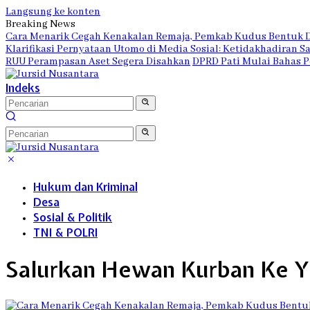
Langsung ke konten
Breaking News
Cara Menarik Cegah Kenakalan Remaja, Pemkab Kudus Bentuk 
Klarifikasi Pernyataan Utomo di Media Sosial: Ketidakhadiran 
RUU Perampasan Aset Segera Disahkan
DPRD Pati Mulai Bahas P
Indeks
Hukum dan Kriminal
Desa
Sosial & Politik
TNI & POLRI
Salurkan Hewan Kurban Ke Y