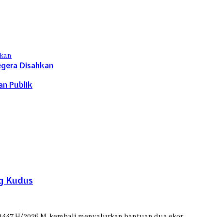
egera Disahkan
an Publik
og Kudus
 1447 H/2026 M, kembali menyalurkan bantuan dua ekor