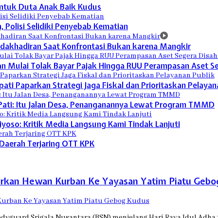
ntuk Duta Anak Baik Kudus
 Polisi Selidiki Penyebab Kematian
tidakhadiran Saat Konfrontasi Bukan karena Mangkir
n Mulai Tolak Bayar Pajak Hingga RUU Perampasan Aset S
ti Paparkan Strategi Jaga Fiskal dan Prioritaskan Pelayan
 Pati: Itu Jalan Desa, Penanganannya Lewat Program TMMD
oso: Kritik Media Langsung Kami Tindak Lanjuti
a Daerah Terjaring OTT KPK
lurkan Hewan Kurban Ke Yayasan Yatim Piatu Geb
Kurban Ke Yayasan Yatim Piatu Gebog Kudus
dyguard Srigala Nusantara (BSN) menjelang Hari Raya Idul Adha