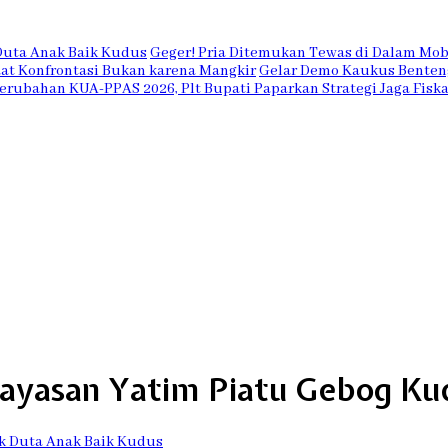
Duta Anak Baik Kudus
Geger! Pria Ditemukan Tewas di Dalam Mobi
Saat Konfrontasi Bukan karena Mangkir
Gelar Demo Kaukus Benteng
erubahan KUA-PPAS 2026, Plt Bupati Paparkan Strategi Jaga Fiska
ayasan Yatim Piatu Gebog Ku