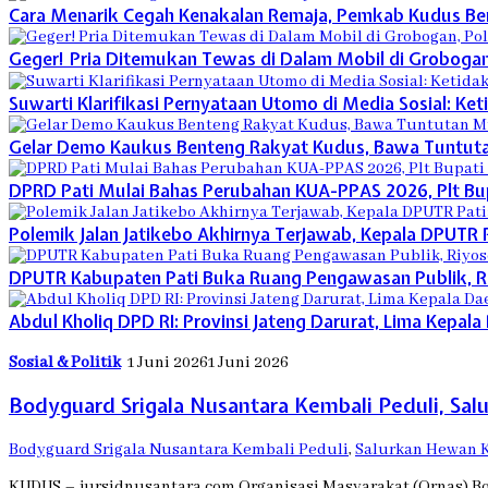
Cara Menarik Cegah Kenakalan Remaja, Pemkab Kudus Be
Geger! Pria Ditemukan Tewas di Dalam Mobil di Grobogan,
Suwarti Klarifikasi Pernyataan Utomo di Media Sosial: Ke
Gelar Demo Kaukus Benteng Rakyat Kudus, Bawa Tuntuta
DPRD Pati Mulai Bahas Perubahan KUA-PPAS 2026, Plt Bupa
Polemik Jalan Jatikebo Akhirnya Terjawab, Kepala DPUTR
DPUTR Kabupaten Pati Buka Ruang Pengawasan Publik, Riy
Abdul Kholiq DPD RI: Provinsi Jateng Darurat, Lima Kepal
Sosial & Politik
1 Juni 2026
1 Juni 2026
Bodyguard Srigala Nusantara Kembali Peduli, Sa
Bodyguard Srigala Nusantara Kembali Peduli
,
Salurkan Hewan 
KUDUS – jursidnusantara.com Organisasi Masyarakat (Ornas) Bo