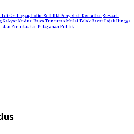
l di Grobogan, Polisi Selidiki Penyebab Kematian
Suwarti
 Rakyat Kudus, Bawa Tuntutan Mulai Tolak Bayar Pajak Hingga
l dan Prioritaskan Pelayanan Publik
dus