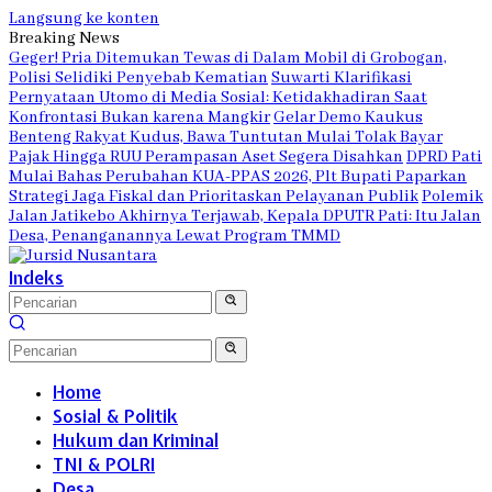
Langsung ke konten
Breaking News
Geger! Pria Ditemukan Tewas di Dalam Mobil di Grobogan,
Polisi Selidiki Penyebab Kematian
Suwarti Klarifikasi
Pernyataan Utomo di Media Sosial: Ketidakhadiran Saat
Konfrontasi Bukan karena Mangkir
Gelar Demo Kaukus
Benteng Rakyat Kudus, Bawa Tuntutan Mulai Tolak Bayar
Pajak Hingga RUU Perampasan Aset Segera Disahkan
DPRD Pati
Mulai Bahas Perubahan KUA-PPAS 2026, Plt Bupati Paparkan
Strategi Jaga Fiskal dan Prioritaskan Pelayanan Publik
Polemik
Jalan Jatikebo Akhirnya Terjawab, Kepala DPUTR Pati: Itu Jalan
Desa, Penanganannya Lewat Program TMMD
Indeks
Home
Sosial & Politik
Hukum dan Kriminal
TNI & POLRI
Desa