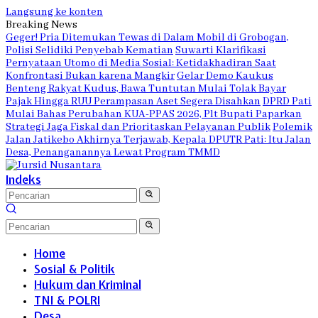
Langsung ke konten
Breaking News
Geger! Pria Ditemukan Tewas di Dalam Mobil di Grobogan,
Polisi Selidiki Penyebab Kematian
Suwarti Klarifikasi
Pernyataan Utomo di Media Sosial: Ketidakhadiran Saat
Konfrontasi Bukan karena Mangkir
Gelar Demo Kaukus
Benteng Rakyat Kudus, Bawa Tuntutan Mulai Tolak Bayar
Pajak Hingga RUU Perampasan Aset Segera Disahkan
DPRD Pati
Mulai Bahas Perubahan KUA-PPAS 2026, Plt Bupati Paparkan
Strategi Jaga Fiskal dan Prioritaskan Pelayanan Publik
Polemik
Jalan Jatikebo Akhirnya Terjawab, Kepala DPUTR Pati: Itu Jalan
Desa, Penanganannya Lewat Program TMMD
Indeks
Home
Sosial & Politik
Hukum dan Kriminal
TNI & POLRI
Desa