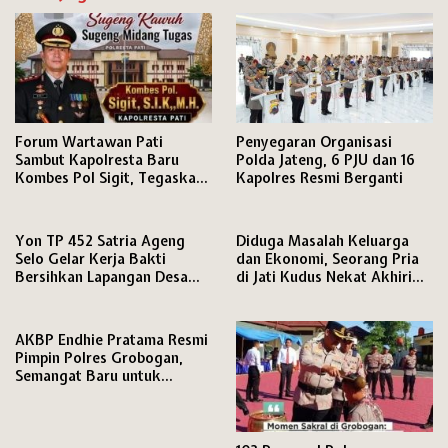
Forum Wartawan Pati
Penyegaran Organisasi
Sambut Kapolresta Baru
Polda Jateng, 6 PJU dan 16
Kombes Pol Sigit, Tegaskan
Kapolres Resmi Berganti
Komitmen Perkuat Sinergi
Pers dan Polri
Yon TP 452 Satria Ageng
Diduga Masalah Keluarga
Selo Gelar Kerja Bakti
dan Ekonomi, Seorang Pria
Bersihkan Lapangan Desa
di Jati Kudus Nekat Akhiri
Sambung Sambut HUT ke-81
Hidupnya
RI
AKBP Endhie Pratama Resmi
Pimpin Polres Grobogan,
Semangat Baru untuk
Pengabdian kepada
Masyarakat