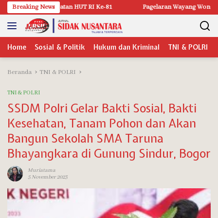
Langsung
HUT RI Ke-81
Breaking News
Pagelaran Wayang Wong Pati “Ampak-Ampak Ngalegok
ke
konten
Home
Sosial & Politik
Hukum dan Kriminal
TNI & POLRI
Beranda
TNI & POLRI
TNI & POLRI
SSDM Polri Gelar Bakti Sosial, Bakti
Kesehatan, Tanam Pohon dan Akan
Bangun Sekolah SMA Taruna
Bhayangkara di Gunung Sindur, Bogor
Muriatama
5 November 2023