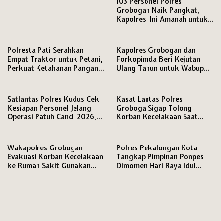
103 Personel Polres
Grobogan Naik Pangkat,
Kapolres: Ini Amanah untuk
Tingkatkan Profesionalisme
Polresta Pati Serahkan
Kapolres Grobogan dan
Empat Traktor untuk Petani,
Forkopimda Beri Kejutan
Perkuat Ketahanan Pangan
Ulang Tahun untuk Wabup
di Hari Bhayangkara ke-80
dan Ketua DPRD
Satlantas Polres Kudus Cek
Kasat Lantas Polres
Kesiapan Personel Jelang
Groboga Sigap Tolong
Operasi Patuh Candi 2026,
Korban Kecelakaan Saat
Ingatkan Disiplin Berlalu
Patroli di Purwodadi
Lintas
Wakapolres Grobogan
Polres Pekalongan Kota
Evakuasi Korban Kecelakaan
Tangkap Pimpinan Ponpes
ke Rumah Sakit Gunakan
Dimomen Hari Raya Idul
Mobil Dinas
Adha 1447 H, Dugaan Tindak
Asusila Santriwati