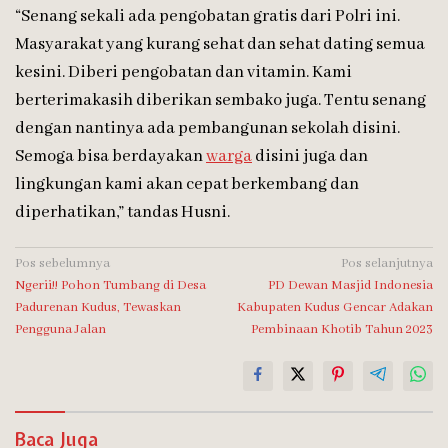
“Senang sekali ada pengobatan gratis dari Polri ini.
Masyarakat yang kurang sehat dan sehat dating semua
kesini. Diberi pengobatan dan vitamin. Kami
berterimakasih diberikan sembako juga. Tentu senang
dengan nantinya ada pembangunan sekolah disini.
Semoga bisa berdayakan
warga
disini juga dan
lingkungan kami akan cepat berkembang dan
diperhatikan,” tandas Husni.
Navigasi
Pos sebelumnya
Pos selanjutnya
Ngerii!! Pohon Tumbang di Desa
PD Dewan Masjid Indonesia
pos
Padurenan Kudus, Tewaskan
Kabupaten Kudus Gencar Adakan
Pengguna Jalan
Pembinaan Khotib Tahun 2023
Baca Juga