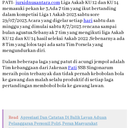
PATI-
jursidnusantara.com
Liga Askab KU 12 dan KU 14
memasuki pekan ke 3,Ada 7 tim yang ikut bertanding
dalam kompetisi Liga 1 Askab 2023 sabtu sore
29/07/2023.Acara yang digelar setiap
hari
sabtu dan
minggu yang dimulai sabtu 8/7/2023 rencana sampai
bulan agustus.Sebanyak 7 tim yang mengikuti liga Askab
KU 12 dan KU 14 hasil seleksi Askab 2022 ,Sebenarnya ada
8 Tim yang lolos tapi ada satu Tim Porsela yang
mengundurkan diri.
Dalam beberapa laga yang patut di acungi jempol adalah
Tim kebanggaan dari Jakenan
Pati
SSB Singonarum
meraih poin terbanyak dan tidak pernah kebobolan bola
ke gawang dan malah selalu produktif di setiap laga
pertandingan membobol bola ke gawang lawan.
Read
Apresiasi Dan Catatan Di Balik Layan Aduan
Pelanggaran Personil Polri, Peran Masyarakat