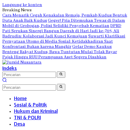
Langsung ke konten
Breaking News
Cara Menarik Cegah Kenakalan Remaja, Pemkab Kudus Bentuk
Duta Anak Baik Kudus
Geger! Pria Ditemukan Tewas di Dalam
Mobil di Grobogan, Polisi Selidiki Penyebab Kematian
DPRD
Pati Serukan Sinergi Bangun Daerah di Hari Jadi ke-703, Ali
Badrudin: Kolaborasi Jadi Kunci Kemajuan
Suwarti Klarifikasi
Pernyataan Utomo di Media Sosial: Ketidakhadiran Saat
Konfrontasi Bukan karena Mangkir
Gelar Demo Kaukus
Benteng Rakyat Kudus, Bawa Tuntutan Mulai Tolak Bayar
Pajak Hingga RUU Perampasan Aset Segera Disahkan
Indeks
Home
Sosial & Politik
Hukum dan Kriminal
TNI & POLRI
Desa